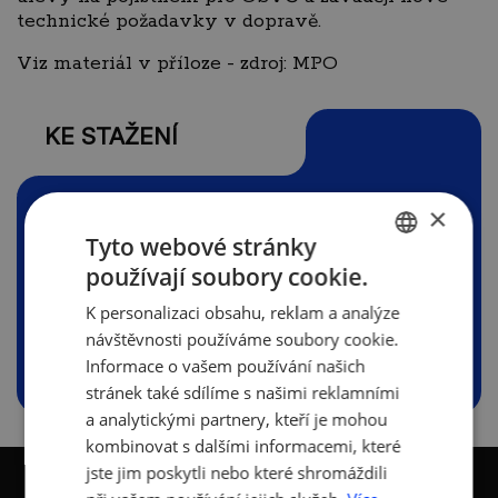
technické požadavky v dopravě.
Viz materiál v příloze - zdroj: MPO
KE STAŽENÍ
×
Tyto webové stránky
MPO letak_prehled zmen od
používají soubory cookie.
1.7.2026.pdf
CZECH
(858.75 KB)
K personalizaci obsahu, reklam a analýze
ENGLISH
návštěvnosti používáme soubory cookie.
Informace o vašem používání našich
stránek také sdílíme s našimi reklamními
a analytickými partnery, kteří je mohou
kombinovat s dalšími informacemi, které
jste jim poskytli nebo které shromáždili