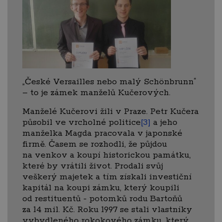
„České Versailles nebo malý Schönbrunn“
– to je zámek manželů Kučerových.
Manželé Kučerovi žili v Praze. Petr Kučera
působil ve vrcholné politice
[3]
a jeho
manželka Magda pracovala v japonské
firmě. Časem se rozhodli, že půjdou
na venkov a koupí historickou památku,
které by vrátili život. Prodali svůj
veškerý majetek a tím získali investiční
kapitál na koupi zámku, který koupili
od restituentů - potomků rodu Bartoňů
za 14 mil. Kč. Roku 1997 se stali vlastníky
vybydleného rokokového zámku, který