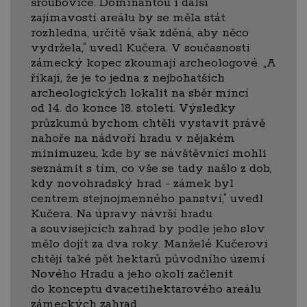
šroubovice. Dominantou i další
zajímavostí areálu by se měla stát
rozhledna, určitě však zděná, aby něco
vydržela,“ uvedl Kučera. V současnosti
zámecký kopec zkoumají archeologové. „A
říkají, že je to jedna z nejbohatších
archeologických lokalit na sběr mincí
od 14. do konce 18. století. Výsledky
průzkumů bychom chtěli vystavit právě
nahoře na nádvoří hradu v nějakém
minimuzeu, kde by se návštěvníci mohli
seznámit s tím, co vše se tady našlo z dob,
kdy novohradský hrad - zámek byl
centrem stejnojmenného panství,“ uvedl
Kučera. Na úpravy návrší hradu
a souvisejících zahrad by podle jeho slov
mělo dojít za dva roky. Manželé Kučerovi
chtějí také pět hektarů původního území
Nového Hradu a jeho okolí začlenit
do konceptu dvacetihektarového areálu
zámeckých zahrad.