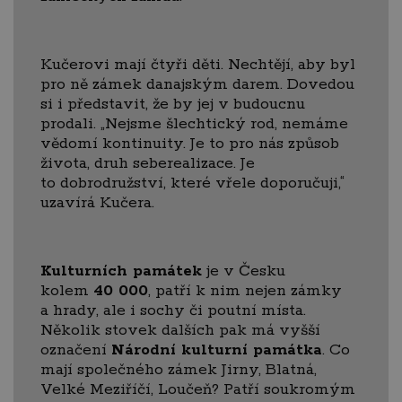
Kučerovi mají čtyři děti. Nechtějí, aby byl
pro ně zámek danajským darem. Dovedou
si i představit, že by jej v budoucnu
prodali. „Nejsme šlechtický rod, nemáme
vědomí kontinuity. Je to pro nás způsob
života, druh seberealizace. Je
to dobrodružství, které vřele doporučuji,“
uzavírá Kučera.
Kulturních památek
je v Česku
kolem
40 000
, patří k nim nejen zámky
a hrady, ale i sochy či poutní místa.
Několik stovek dalších pak má vyšší
označení
Národní kulturní památka
. Co
mají společného zámek Jirny, Blatná,
Velké Meziříčí, Loučeň? Patří soukromým