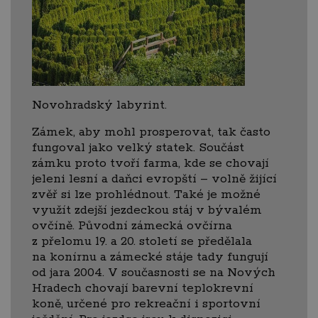
Novohradský labyrint.
Zámek, aby mohl prosperovat, tak často
fungoval jako velký statek. Součást
zámku proto tvoří farma, kde se chovají
jeleni lesní a daňci evropští – volně žijící
zvěř si lze prohlédnout. Také je možné
využít zdejší jezdeckou stáj v bývalém
ovčíně. Původní zámecká ovčírna
z přelomu 19. a 20. století se předělala
na konírnu a zámecké stáje tady fungují
od jara 2004. V současnosti se na Nových
Hradech chovají barevní teplokrevní
koně, určené pro rekreační i sportovní