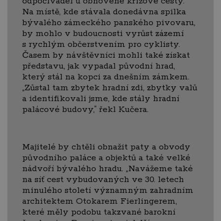
odpočivadel u obnovené křížové cesty.
Na místě, kde stávala donedávna spilka
bývalého zámeckého panského pivovaru,
by mohlo v budoucnosti vyrůst zázemí
s rychlým občerstvením pro cyklisty.
Časem by návštěvníci mohli také získat
představu, jak vypadal původní hrad,
který stál na kopci za dnešním zámkem.
„Zůstal tam zbytek hradní zdi, zbytky valů
a identifikovali jsme, kde stály hradní
palácové budovy,“ řekl Kučera.
Majitelé by chtěli obnažit paty a obvody
původního paláce a objektů a také velké
nádvoří bývalého hradu. „Navážeme také
na síť cest vybudovaných ve 30. letech
minulého století významným zahradním
architektem Otokarem Fierlingerem,
které měly podobu takzvané barokní