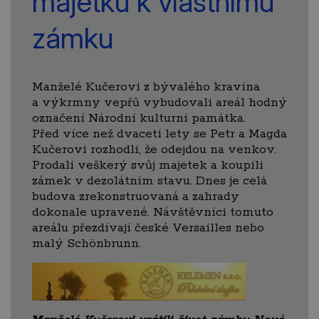
majetku k vlastnímu
zámku
Manželé Kučerovi z bývalého kravína
a výkrmny vepřů vybudovali areál hodný
označení Národní kulturní památka.
Před více než dvaceti lety se Petr a Magda
Kučerovi rozhodli, že odejdou na venkov.
Prodali veškerý svůj majetek a koupili
zámek v dezolátním stavu. Dnes je celá
budova zrekonstruovaná a zahrady
dokonale upravené. Návštěvníci tomuto
areálu přezdívají české Versailles nebo
malý Schönbrunn.