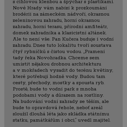
s cihlovou klenbou a špýchar s plastikami.
Nové Hrady vám nabízí k prozkoumání
brodérii na zámeckém nádvoří, okrasnou
zeleninovou zahradu, horní okrasnou
zahradu, horní terasu, přírodní amfiteátr,
domek zahradníka a klasicistní altánek.
Ale to není vše. Pan Kučera buduje i vodní
zahradu. Dnes tuto lokalitu tvoří soustava
čtyř rybníčků s čistou vodou. „Pramení
tady řeka Novohradka. Chceme sem
umístit nějakou drobnou architekturu
a v mokřadech vysadit do terénu květiny,
které potřebují hodně vody. Budou tam
cesty, přechody, mostky a spousta ryb.
Prostě, bude to vodní park s mnoha
podobami vody a důrazem na rostliny.
Na budování vodní zahrady se těším, ale
bude to opravdová řehole, neboť areál
sloužil dlouhá léta jako skládka státnímu
statku, památkářům i obci,“ uvedl majitel.