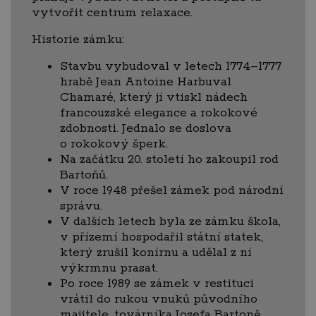
vytvořit centrum relaxace.
Historie zámku:
Stavbu vybudoval v letech 1774–1777
hrabě Jean Antoine Harbuval
Chamaré, který jí vtiskl nádech
francouzské elegance a rokokové
zdobnosti. Jednalo se doslova
o rokokový šperk.
Na začátku 20. století ho zakoupil rod
Bartoňů.
V roce 1948 přešel zámek pod národní
správu.
V dalších letech byla ze zámku škola,
v přízemí hospodařil státní statek,
který zrušil konírnu a udělal z ní
výkrmnu prasat.
Po roce 1989 se zámek v restituci
vrátil do rukou vnuků původního
majitele, továrníka Josefa Bartoně