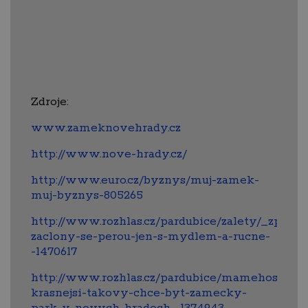
Zdroje:
www.zameknovehrady.cz
http://www.nove-hrady.cz/
http://www.euro.cz/byznys/muj-zamek-
muj-byznys-805265
http://www.rozhlas.cz/pardubice/zalety/_zprav
zaclony-se-perou-jen-s-mydlem-a-rucne-
-1470617
http://www.rozhlas.cz/pardubice/mamehosty/_z
krasnejsi-takovy-chce-byt-zamecky-
park-v-novych-hradech--1374943