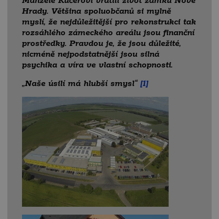
Manželé Kučerovi vrátili život zámku Nové
Hrady. Většina spoluobčanů si mylně
myslí, že nejdůležitější pro rekonstrukci tak
rozsáhlého zámeckého areálu jsou finanční
prostředky. Pravdou je, že jsou důležité,
nicméně nejpodstatnější jsou silná
psychika a víra ve vlastní schopnosti.
„Naše úsilí má hlubší smysl“
[1]