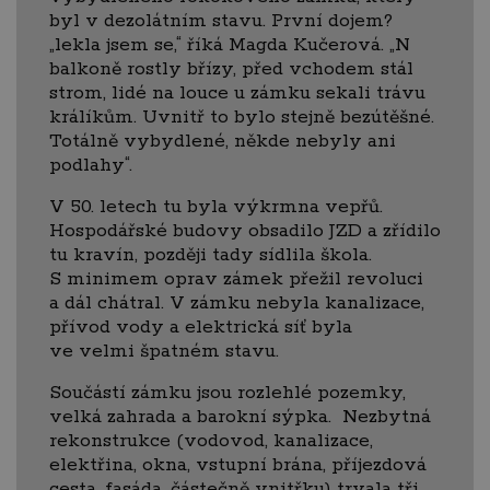
byl v dezolátním stavu. První dojem?
„lekla jsem se,“ říká Magda Kučerová. „N
balkoně rostly břízy, před vchodem stál
strom, lidé na louce u zámku sekali trávu
králíkům. Uvnitř to bylo stejně bezútěšné.
Totálně vybydlené, někde nebyly ani
podlahy“.
V 50. letech tu byla výkrmna vepřů.
Hospodářské budovy obsadilo JZD a zřídilo
tu kravín, později tady sídlila škola.
S minimem oprav zámek přežil revoluci
a dál chátral. V zámku nebyla kanalizace,
přívod vody a elektrická síť byla
ve velmi špatném stavu.
Součástí zámku jsou rozlehlé pozemky,
velká zahrada a barokní sýpka. Nezbytná
rekonstrukce (vodovod, kanalizace,
elektřina, okna, vstupní brána, příjezdová
cesta, fasáda, částečně vnitřku) trvala tři