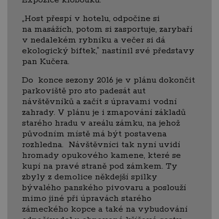
„Host přespí v hotelu, odpočine si
na masážích, potom si zasportuje, zarybaří
v nedalekém rybníku a večer si dá
ekologický biftek,“ nastínil své představy
pan Kučera.
Do konce sezony 2016 je v plánu dokončit
parkoviště pro sto padesát aut
návštěvníků a začít s úpravami vodní
zahrady. V plánu je i zmapování základů
starého hradu v areálu zámku, na jehož
původním místě má být postavena
rozhledna. Návštěvníci tak nyní uvidí
hromady opukového kamene, které se
kupí na pravé straně pod zámkem. Ty
zbyly z demolice někdejší spilky
bývalého panského pivovaru a poslouží
mimo jiné při úpravách starého
zámeckého kopce a také na vybudování