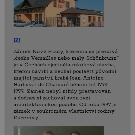
[2]
Zámek Nové Hrady, kterému se přezdívá
„české Versailles nebo malý Schönbrunn,“
je v Čechách ojedinělá rokoková stavba,
kterou navrhl a nechal postavit původní
majitel panství, hrabě Jean-Antoine
Harbuval de Chamaré během let 1774 –
1777. Zámek nebyl nikdy přestavován
a dodnes si zachoval svou ryzí
architektonickou podobu. Od roku 1997 je
zámek v soukromém vlastnictví rodiny
Kučerovy.