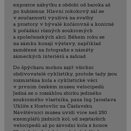
expozice nábytku z období od baroka až
po kubismus. Hlavní rokokový sál se
v současnosti využívá na svatby
a prostory v bývalé kočárovně a konírně
k pořádání různých soukromých
a společenských akcí. Během roku se
na zámku konají výstavy, například
zaměřené na fotografie s náměty
zámeckých interiérů a zahrad.
Do špýcharu mohou zajít všichni
obdivovatelé cyklistiky, protože tady jsou
rozmístěna kola a cyklistické věci
v prvním českém muzeu velocipedů.
Jedná se o rozsáhlou sbírku jediného
soukromého vlastníka, pana Ing. Jaroslava
Uhlíře z Hostovlic na Čáslavsku.
Návštěvníci muzea uvidí více než 250
exemplářů jízdních kol, od nejstarších
velocipedů až po závodní kola z konce