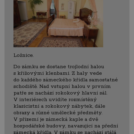
Ložnice.
Do zámku se dostane trojlodní halou
s křížovými klenbami. Z haly vede
do každého zámeckého křídla samostatné
schodiště. Nad vstupní halou v prvním
patře se nachází rokokový hlavní sál.
V interiérech uvidíte rozmístěný
klasicistní a rokokový nábytek, dále
obrazy a různé umělecké předměty.
V přízemí je zámecká kaple a dvě
hospodářské budovy, navazující na přední
zámecká křídla. V zámku se nachází stálá