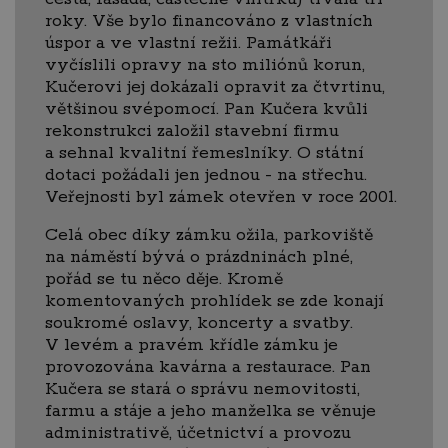
roky. Vše bylo financováno z vlastních
úspor a ve vlastní režii. Památkáři
vyčíslili opravy na sto miliónů korun,
Kučerovi jej dokázali opravit za čtvrtinu,
většinou svépomocí. Pan Kučera kvůli
rekonstrukci založil stavební firmu
a sehnal kvalitní řemeslníky. O státní
dotaci požádali jen jednou - na střechu.
Veřejnosti byl zámek otevřen v roce 2001.
Celá obec díky zámku ožila, parkoviště
na náměstí bývá o prázdninách plné,
pořád se tu něco děje. Kromě
komentovaných prohlídek se zde konají
soukromé oslavy, koncerty a svatby.
V levém a pravém křídle zámku je
provozována kavárna a restaurace. Pan
Kučera se stará o správu nemovitosti,
farmu a stáje a jeho manželka se věnuje
administrativě, účetnictví a provozu