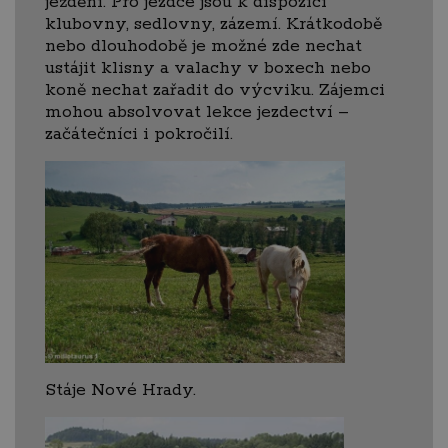
ježdění. Pro jezdce jsou k dispozici
klubovny, sedlovny, zázemí. Krátkodobě
nebo dlouhodobě je možné zde nechat
ustájit klisny a valachy v boxech nebo
koně nechat zařadit do výcviku. Zájemci
mohou absolvovat lekce jezdectví –
začátečníci i pokročilí.
Stáje Nové Hrady.