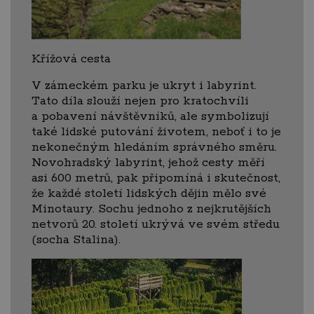
Křížová cesta
V zámeckém parku je ukryt i labyrint.
Tato díla slouží nejen pro kratochvíli
a pobavení návštěvníků, ale symbolizují
také lidské putování životem, neboť i to je
nekonečným hledáním správného směru.
Novohradský labyrint, jehož cesty měří
asi 600 metrů, pak připomíná i skutečnost,
že každé století lidských dějin mělo své
Minotaury. Sochu jednoho z nejkrutějších
netvorů 20. století ukrývá ve svém středu
(socha Stalina).