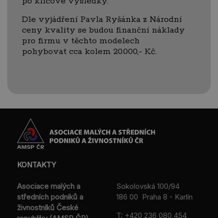
po klíčové výsledky.
Dle vyjádření Pavla Ryšánka z Národní
ceny kvality se budou finanční náklady
pro firmu v těchto modelech
pohybovat cca kolem 20.000,- Kč.
KONTAKTY
Asociace malých a
Sokolovská 100/94
středních podniků a
186 00 Praha 8 - Karlín
živnostníků České
T:
+420 236 080 454