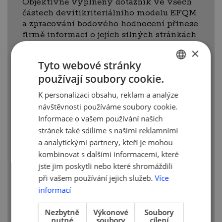
Objektivně vyplněný dotazník ve všech
částech devítikriteriálního modelu EFQM
a zpracování bodového hodnocení přinese
firmě informaci o jejích silných stránkách
a příležitostech ke zlepšování i o
×
celkovém profilu organizace. Celkový
Tyto webové stránky
profil organizace ukáže
používají soubory cookie.
CZECH
na „nejslabší místa“ v řízení firmy a tedy
K personalizaci obsahu, reklam a analýze
cestu, kde začít se zlepšováním.
ENGLISH
návštěvnosti používáme soubory cookie.
Informace o vašem používání našich
Model START PLUS
Pokud je firma
stránek také sdílíme s našimi reklamními
dobře řízená nebo je držitelem certifikátu
a analytickými partnery, kteří je mohou
ISO 9001 a má zájem o
kombinovat s dalšími informacemi, které
získání informací o stávající úrovni firmy
jste jim poskytli nebo které shromáždili
a na hledání cest pro zlepšování a inovaci
řízení, může realizovat opět
při vašem používání jejich služeb.
Více
sebehodnocení formou odpovědí
informací
na otázky dotazníku. Tento model již
vyžaduje sepsání náročnější sebehodnotící
Nezbytně
Výkonové
Soubory
nutné
soubory
cílení