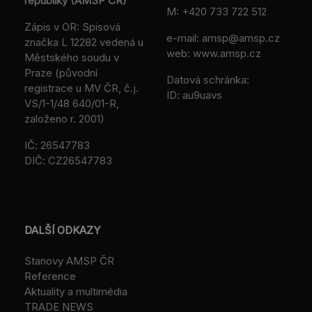
republiky (AMSP ČR)
M:
+420 733 722 512
Zápis v OR: Spisová
e-mail:
amsp@amsp.cz
značka L 12282 vedená u
web: www.amsp.cz
Městského soudu v
Praze (původní
Datová schránka:
registrace u MV ČR, č.j.
ID: au9uavs
VS/1-1/48 640/01-R,
založeno r. 2001)
IČ: 26547783
DIČ: CZ26547783
DALŠÍ ODKAZY
Stanovy AMSP ČR
Reference
Aktuality a multimédia
TRADE NEWS