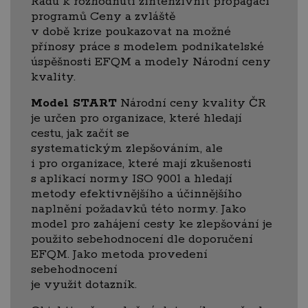
Radu k rozhodnutí zintenzívnit propagaci
programů Ceny a zvláště
v době krize poukazovat na možné
přínosy práce s modelem podnikatelské
úspěšnosti EFQM a modely Národní ceny
kvality.
Model START
Národní ceny kvality ČR
je určen pro organizace, které hledají
cestu, jak začít se
systematickým zlepšováním, ale
i pro organizace, které mají zkušenosti
s aplikací normy ISO 9001 a hledají
metody efektivnějšího a účinnějšího
naplnění požadavků této normy. Jako
model pro zahájení cesty ke zlepšování je
použito sebehodnocení dle doporučení
EFQM. Jako metoda provedení
sebehodnocení
je využit dotazník.