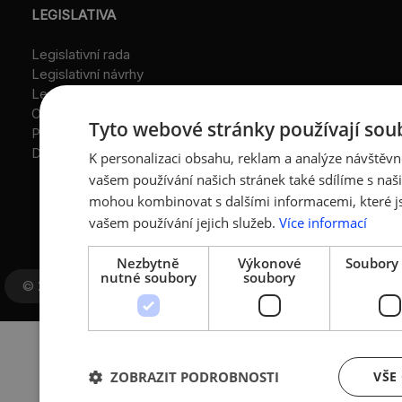
LEGISLATIVA
Legislativní rada
Legislativní návrhy
Legislativní partneři
O AMSP ČR
Tyto webové stránky používají sou
Představenstvo
Dozorčí rada
K personalizaci obsahu, reklam a analýze návštěv
vašem používání našich stránek také sdílíme s naši
mohou kombinovat s dalšími informacemi, které jst
vašem používání jejich služeb.
Více informací
Nezbytně
Výkonové
Soubory 
nutné soubory
soubory
© 2026 designed by
LATAUPE
ZOBRAZIT PODROBNOSTI
VŠE