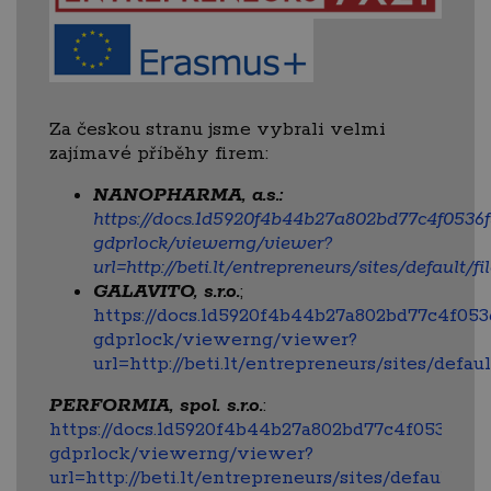
Za českou stranu jsme vybrali velmi
zajímavé příběhy firem:
NANOPHARMA, a.s.:
https://docs.1d5920f4b44b27a802bd77c4f0536
gdprlock/viewerng/viewer?
url=http://beti.lt/entrepreneurs/sites/defa
GALAVITO, s.r.o.
;
https://docs.1d5920f4b44b27a802bd77c4f053
gdprlock/viewerng/viewer?
url=http://beti.lt/entrepreneurs/sites/def
PERFORMIA, spol. s.r.o.
:
https://docs.1d5920f4b44b27a802bd77c4f0536f5a-
gdprlock/viewerng/viewer?
url=http://beti.lt/entrepreneurs/sites/default