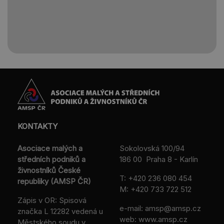
KONTAKTY
Asociace malých a
Sokolovská 100/94
středních podniků a
186 00 Praha 8 - Karlín
živnostníků České
T:
+420 236 080 454
republiky (AMSP ČR)
M:
+420 733 722 512
Zápis v OR: Spisová
e-mail:
amsp@amsp.cz
značka L 12282 vedená u
web: www.amsp.cz
Městského soudu v