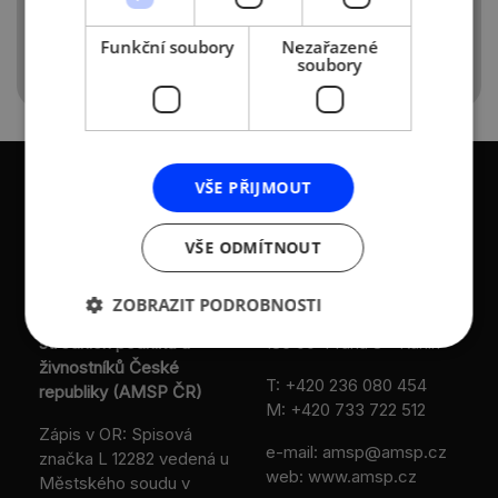
budou muset testy zřejmě hradit sami.
Funkční soubory
Nezařazené
soubory
VŠE PŘIJMOUT
VŠE ODMÍTNOUT
KONTAKTY
ZOBRAZIT PODROBNOSTI
Asociace malých a
Sokolovská 100/94
středních podniků a
186 00 Praha 8 - Karlín
živnostníků České
T:
+420 236 080 454
republiky (AMSP ČR)
M:
+420 733 722 512
Zápis v OR: Spisová
e-mail:
amsp@amsp.cz
značka L 12282 vedená u
web: www.amsp.cz
Městského soudu v