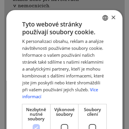
v nemocnicích.
×
Kabinet kromě toho prodloužil také dobu,
po kterou je člověk oficiálně chráněn
Tyto webové stránky
po prodělání covidu, a to z 90 na
180 dnů.
používají soubory cookie.
CZECH
K očkování se ale budou moci lidé hlásit
K personalizaci obsahu, reklam a analýze
ENGLISH
po 90 dnech.
návštěvnosti používáme soubory cookie.
Informace o vašem používání našich
O hrazení testů na koronavirus bude vláda
stránek také sdílíme s našimi reklamními
jednat v pondělí 24. 5. 2021. Zvažuje dva
a analytickými partnery, kteří je mohou
PCR testy hrazené z veřejného
kombinovat s dalšími informacemi, které
zdravotního pojištění měsíčně a v červnu
ještě čtyři antigenní testy. V současné
jste jim poskytli nebo které shromáždili
době má každý nárok na antigenní test
při vašem používání jejich služeb.
Více
jednou za tři dny.
informací
Lidé mladší 40 let, kteří se až na vybrané
Nezbytně
Výkonové
Soubory
skupiny zatím ještě nemohou nechat
nutné
soubory
cílení
soubory
očkovat, a budou chtít jít třeba
ke kadeřníkovi nebo na koncert, si tak