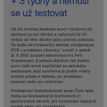
+ 3 týdny a nemusí
se už testovat
Od 24. května budeme moci využívat již
aplikaci první dávky a uplynutí již tří
týdnů od této dávky jako určitou ochranu.
Ta bude ekvivalentní testům antigenním,
PCR i prodělání choroby,” uvedl v pátek
21. 5. 2021 ministr zdravotnictví Petr
Arenberger. S jednou dávkou tak budou
moci lidé nově například na zahrádku
restaurace, jejíž návštěva je podle vlády
možná pouze s testem, po prodělání
nemoci nebo po očkování.
Prokazovat bezinfekčnost musí Češi také
třeba na hromadných kulturních či
sportovních akcích, při využívání různých
služeb nebo při návštěvách