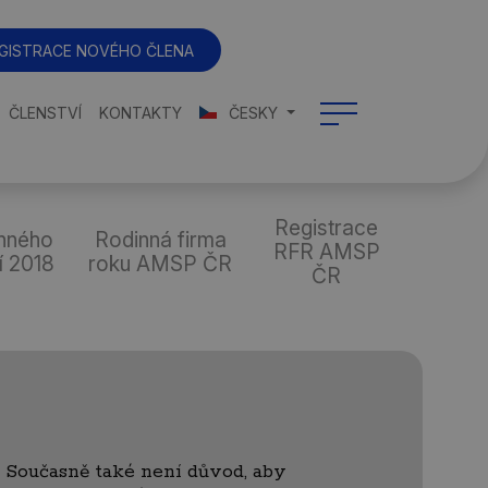
GISTRACE NOVÉHO ČLENA
ČLENSTVÍ
KONTAKTY
ČESKY
Registrace
nného
Rodinná firma
RFR AMSP
í 2018
roku AMSP ČR
ČR
. Současně také není důvod, aby