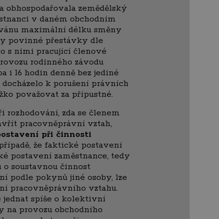
ina obhospodařovala zemědělský
stnanci v daném obchodním
ovánu maximální délku směny
ny povinné přestávky dle
o s nimi pracující členové
provozu rodinného závodu
a i 16 hodin denně bez jediné
m docházelo k porušení právních
ěžko považovat za přípustné.
i rozhodování, zda se členem
avřít pracovněprávní vztah,
postavení při činnosti
 případě, že faktické postavení
zké postavení zaměstnance, tedy
u o soustavnou činnost
í podle pokynů jiné osoby, lze
ení pracovněprávního vztahu.
 jednat spíše o kolektivní
ny na provozu obchodního