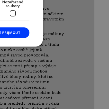
Nezařazené
soubory
yužít či nevyužít úpravu
nutné vzít v úvahu také některé
ky vzniku účasti na zdravotním
E PŘIJMOUT
ů bude rozhodné, zda je rodinný
em rodiny vlastněn jako
ající (tj. OSVČ) nebo z titulu
vnické osobě, jejímž
dinný závod provozován.
odinného závodu v režimu
ící se totiž příjmy a výdaje
rodinného závodu mohou
livé členy rodiny, kteří se
dinného závodu v režimu
 (s určitými omezeními
 tedy všem těmto osobám bude
at daňové přiznání k dani
ob a přehledy příjmů a výdajů
hradit vzniklou daň z příjmů