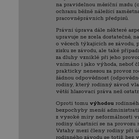
na pravidelnou měsíční mzdu (o
ochranu běžně náležící zaměst
pracovněprávních předpisů.
Právní úprava dále některé as
upravuje ne zcela dostatečně, n
o věcech týkajících se závodu,
zisku ze závodu, ale také přípa
za dluhy vzniklé při jeho provo
vnímáno i jako výhoda, neboť č
prakticky nenesou za provoz r
žádnou odpovědnost (odpovědno
rodiny, který rodinný závod vla
větší hlasovací práva než ostat
Oproti tomu
výhodou
rodinnéh
bezpochyby menší administrativ
z vysoké míry neformálnosti v
rodiny účastnící se na provozu
Vztahy mezi členy rodiny při ú
rodinného závodu se totiž, bez 