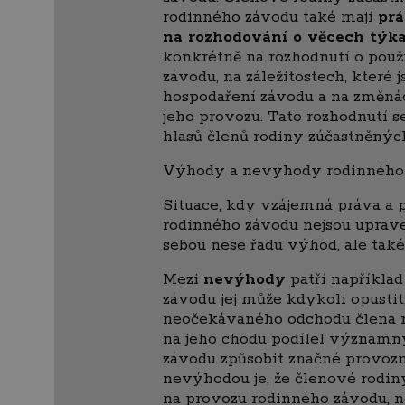
rodinného závodu také mají
prá
na rozhodování o věcech týka
konkrétně na rozhodnutí o použi
závodu, na záležitostech, které
hospodaření závodu a na změná
jeho provozu. Tato rozhodnutí se
hlasů členů rodiny zúčastněnýc
Výhody a nevýhody rodinného
Situace, kdy vzájemná práva a 
rodinného závodu nejsou uprav
sebou nese řadu výhod, ale tak
Mezi
nevýhody
patří například
závodu jej může kdykoli opustit
neočekávaného odchodu člena r
na jeho chodu podílel význam
závodu způsobit značné provozní
nevýhodou je, že členové rodiny
na provozu rodinného závodu, n