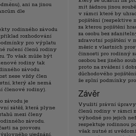
který se účastní na p
dměnu), ani na jinou
mít žádnou jinou soub
nancům dle
v rámci které by uhra
pojištění (respektive 
za kterou pojištění hr
pekty rodinného závodu
za osobu bez zdanitel
apříklad rozhodování
zdravotní pojištění v 
 podmínky pro výplatu
měsíc z vlastních pro
dné ručení členů rodiny
činnosti pro rodinný
zu. To však může být
osobou bez jiného sou
lenové rodiny tak
proto na zvážení i do
odinného závodu
důchodového pojištění,
st nese vždy člen
že splní podmínky pro
stní, který ale nemá
ní členové rodiny).
Závěr
o závodu je
Využití právní úpravy
ní zátěž, která plyne
členů rodiny v rámci
ztahů mezi členy
výhodné pro jejich ne
 rodinného závodu.
respektuje rodinnou p
časti na provozu
však nutné si uvědomi
výslovného ujednání,