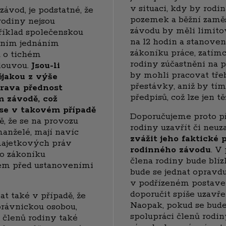
v situaci, kdy by rod
závod, je podstatné, že
pozemek a běžní zamě
rodiny nejsou
závodu by měli limit
íklad společenskou
na 12 hodin a stanove
vním jednáním
zákoníku práce, zatímc
u o tichém
rodiny zúčastněni na 
louvou.
Jsou-li
by mohli pracovat třeb
jakou z výše
přestávky, aniž by tí
rava přednost
předpisů, což lze jen t
 závodě, což
se v takovém případě
Doporučujeme proto př
, že se na provozu
rodiny uzavřít či neuz
manželé, mají navíc
zvážit jeho faktické 
majetkových práv
rodinného závodu
. V
o zákoníku
člena rodiny bude blí
ém před ustanoveními
bude se jednat opravd
v podřízeném postaven
doporučit spíše uzavř
t také v případě, že
Naopak, pokud se bude
právnickou osobou,
spolupráci členů rodi
 členů rodiny také