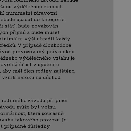
rovozu rodinného závodu, nebude
ěžnou výdělečnou činnost,
dil minimální zdravotní
nebude spadat do kategorie,
adí stát), bude považován
ných příjmů a bude muset
minimální výši uhradit každý
středků. V případě dlouhodobé
 závod provozovaný právnickou
běžného výdělečného vztahu je
brovolná účast v systému
 aby měl člen rodiny zajištěno,
 vznik nároku na důchod.
 rodinného závodu při práci
 závodu může být velmi
formálnost, která současně
ovahu takového provozu. Je
t případné důsledky