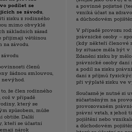
vo podílet se
a povinné pojistné (t
jících se závodu
,
vzniká účast na zdra
tí zisku z rodinného
a důchodovém pojištěn
 jsou mimo obvyklé
V případě provozu ro
ch základních zásad
právnické osoby – sp
 přijímají většinou
(kdy někteří členové 
h na závodu.
by situace měla být v
 závodu
Zdanění zisku by měl
právnické osoby daní 
povinnosti členů
a podíl na zisku práv
eny žádnou smlouvou,
daní z příjmů fyzický
é nevýhod.
při výplatě zisku ve vý
 to, že člen rodinného
Současně je nutné si 
, což v případě
zúčastněným na provo
odiny, který se
provozovaném právni
ným způsobem, může
právní vztah, z jehož 
 obtíže. Další
pojištění nebo vznika
, kteří se účastní
a důchodovém pojištěn
emají nárok