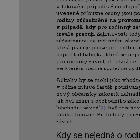
v takovém případě až do stupn
uvedené příbuzné osoby jsou 
rodiny zúčastněné na provoz
v případě, kdy pro rodinný z
trvale pracují
. Zajímavostí tedy
zúčastněnou na rodinném závodu
která pracuje pouze pro rodinu a 
například babička, která se nepo
pro rodinný závod, ale stará se 
ve kterém rodina společně bydl
Ačkoliv by se mohl jako vhodně
v běžné mluvě častěji používaný
nový občanský zákoník nahradil
jak byl znám z obchodního zák
"obchodní závod"
[1]
, byť obsaho
takřka totožné. Proto tedy pou
závod.
Kdy se nejedná o rod