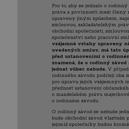
Pro to, aby se jednalo o rodinný 
práva a povinnosti mezi členy 
upraveny jiným způsobem, např
smlouvou, zakladatelským prá
obchodní společnosti, smlouvo
společenství nebo pracovní sm
vzájemné vztahy upraveny ně
uvedených smluv, má tato úp
před ustanoveními o rodinném
znamená, že o rodinný závod 
jednat vůbec nebude.
V případě
rodinného závodu podílejí oba 
pro úpravu jejich vzájemných 
přednost ustanovení občanskéh
o manželském právu majetkov
o rodinném závodu.
O rodinný závod se nebude jedna
bude obchodní závod vlastněn 
jejímiž společníky budou kromě