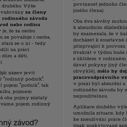
povinnost jednoho čl
ě druhého. Výše
jiného člena).
považovány
za členy
u rodinného závodu
Oba dva závěry mohou
ávod nebo rodinu
k absurdním důsledků
 je, že za osobu
by znamenala, že v ka
 se považuje i osoba,
docházet k soustavné 
stará se o ni - tedy
přispívající k provozu
dílí na práci
dvakrát v týdnu bude
o dům a děti,
s úklidem v rodinném 
í.
dávat pokyny jiný člen
obvyklé),
mělo by doj
jší název jevit
pracovněprávního v
 "rodinný podnik",
v praxi byl absurdní 
 pojem "podnik", tak
rodinného závodu by s
oníku, pojmem
nepoužitelnou.
vě oba pojmy zůstaly
žíváme pojem rodinný
Aplikace druhého výš
umožnila situace, kdy
ke zneužívání práce č
inný závod?
jinak poskytované za