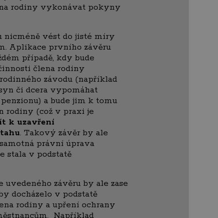
ena rodiny vykonávat pokyny
 nicméně vést do jisté míry
m. Aplikace prvního závěru
ždém případě, kdy bude
činnosti člena rodiny
 rodinného závodu (například
 syn či dcera vypomáhat
penzionu) a bude jim k tomu
 rodiny (což v praxi je
ít k uzavření
ztahu
. Takový závěr by ale
a samotná právní úprava
e stala v podstatě
e uvedeného závěru by ale zase
 by docházelo v podstatě
lena rodiny a upření ochrany
městnancům. Například