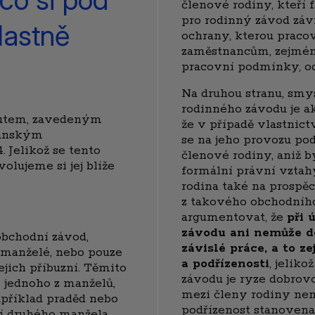
členové rodiny, kteří
pro rodinný závod závi
lastně
ochrany, kterou praco
zaměstnancům, zejména
pracovní podmínky, o
Na druhou stranu, sm
rodinného závodu je a
tutem, zavedeným
že v případě vlastnict
čanským
se na jeho provozu podí
. Jelikož se tento
členové rodiny, aniž 
volujeme si jej blíže
formální právní vztahy
rodina také na prospě
z takového obchodního
argumentovat, že
při 
závodu ani nemůže do
bchodní závod,
závislé práce, a to z
 manželé, nebo pouze
a podřízenosti
, jelik
jejich příbuzní. Těmito
závodu je ryze dobrov
 jednoho z manželů,
mezi členy rodiny nen
například praděd nebo
podřízenost stanovena
ní druhého manžela,