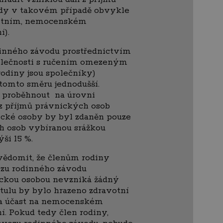
edy v takovém případě obvykle
votním, nemocenském
í).
dinného závodu prostřednictvím
olečnosti s ručením omezeným
rodiny jsou společníky)
 tomto směru jednodušší.
o proběhnout na úrovni
z příjmů právnických osob
nické osoby by byl zdaněn pouze
ch osob vybíranou srážkou
ši 15 %.
uvědomit, že členům rodiny
zu rodinného závodu
ckou osobou nevzniká žádný
titulu by bylo hrazeno zdravotní
la účast na nemocenském
í. Pokud tedy člen rodiny,