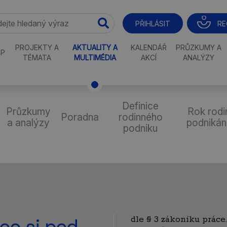
RE
PŘIHLÁSIT
PROJEKTY A
AKTUALITY A
KALENDÁŘ
PRŮZKUMY A
P
TÉMATA
MULTIMÉDIA
AKCÍ
ANALÝZY
Definice
Průzkumy
Rok rodi
Poradna
rodinného
a analýzy
podnikán
podniku
dle § 3 zákoníku práce
co si pod