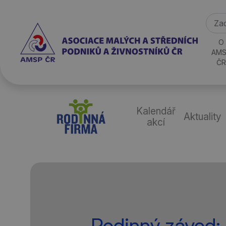
O
AMS
ČR
Kalendář
Aktuality
akcí
Rodinný závod: 