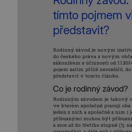
tímto pojmem v
představit?
Rodinný závod je novým insti
do českého práva s novým ob
zákoníkem s účinností od 1.1.2014
pojem zatím příliš nerozšířil, do
představit v tomto článku.
Co je rodinný závod?
Rodinným závodem je takový o
ve kterém společně pracují oba
jeden z nich a společně s ním i 
příbuznými mohou být příbuzní
a sice až do třetího stupně (tj. 
pravnučka), a dále pak i příbuz