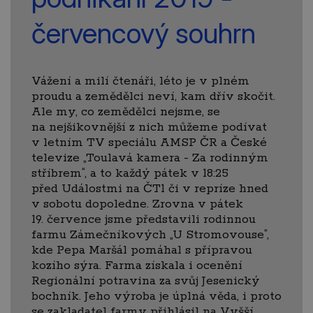
červencový souhrn
Vážení a milí čtenáři, léto je v plném
proudu a zemědělci neví, kam dřív skočit.
Ale my, co zemědělci nejsme, se
na nejšikovnější z nich můžeme podívat
v letním TV speciálu AMSP ČR a České
televize „Toulavá kamera - Za rodinným
stříbrem“, a to každý pátek v 18:25
před Událostmi na ČT1 či v repríze hned
v sobotu dopoledne. Zrovna v pátek
19. července jsme představili rodinnou
farmu Zámečníkových „U Stromovouse“,
kde Pepa Maršál pomáhal s přípravou
kozího sýra. Farma získala i ocenění
Regionální potravina za svůj Jesenický
bochník. Jeho výroba je úplná věda, i proto
se zakladatel farmy přihlásil na Vyšší