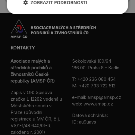
ZOBRAZIT PODROBNOSTI
KONTAKTY
Asociace malých a
Sokolovská 100/94
středních podniků a
186 00 Praha 8 - Karlín
živnostníků České
T:
+420 236 080 454
republiky (AMSP ČR)
M:
+420 733 722 512
Zápis v OR: Spisová
e-mail:
amsp@amsp.cz
značka L 12282 vedená u
web: www.amsp.cz
Městského soudu v
Praze (původní
Datová schránka:
registrace u MV ČR, č.j.
ID: au9uavs
VS/1-1/48 640/01-R,
založeno r. 2001)