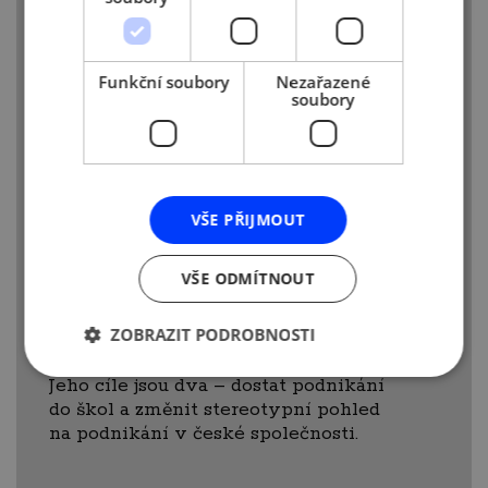
nenávratně zmizely spolu se skoro dvěma
promarněnými roky života.
Víc než rozvoji vlastního projektu se totiž
Funkční soubory
Nezařazené
soubory
věnoval podepisování dohod
o mlčenlivosti prakticky s každým, koho
potkal, aby mu jeho ideu nikdo neukradl.
Když to nevyšlo, chtěl podnikání vzdát,
ale nakonec v roce 2013 rozjel službu
VŠE PŘIJMOUT
Fairlist, srovnávající kvalitu jazykových
kurzů, a od té doby ještě několik
úspěšných firem.
VŠE ODMÍTNOUT
„Co jsem se já sám učil dva roky, nacpeme
ZOBRAZIT PODROBNOSTI
do lidí za osm týdnů. Všechno, včetně
failů, rychle a intenzivně,“ popisuje Tížek.
Jeho cíle jsou dva – dostat podnikání
do škol a změnit stereotypní pohled
na podnikání v české společnosti.