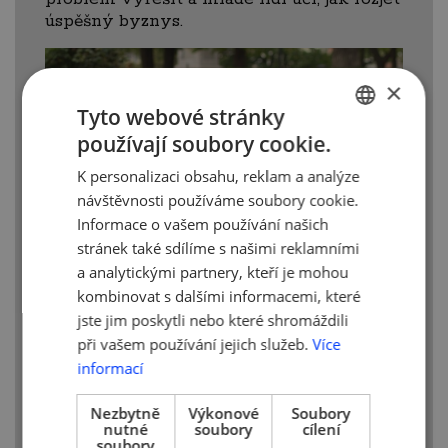
úspěšný byznys.
×
Tyto webové stránky
používají soubory cookie.
CZECH
K personalizaci obsahu, reklam a analýze
ENGLISH
návštěvnosti používáme soubory cookie.
Informace o vašem používání našich
stránek také sdílíme s našimi reklamními
a analytickými partnery, kteří je mohou
kombinovat s dalšími informacemi, které
Jakub Tížek a jeho obchodní partner Maxim
jste jim poskytli nebo které shromáždili
Dužek
při vašem používání jejich služeb.
Více
informací
O čem mluví, ví moc dobře. Sám měl
před lety skvělý nápad, podle jeho slov
Nezbytně
Výkonové
Soubory
na „něco jako Heureku na služby“. Půjčil si
nutné
soubory
cílení
statisíce korun od svého otce, které však
soubory