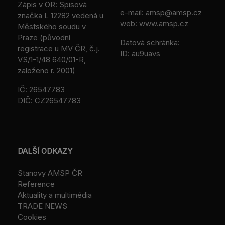
Zápis v OR: Spisová
e-mail:
amsp@amsp.cz
značka L 12282 vedená u
web: www.amsp.cz
Městského soudu v
Praze (původní
Datová schránka:
registrace u MV ČR, č.j.
ID: au9uavs
VS/1-1/48 640/01-R,
založeno r. 2001)
IČ: 26547783
DIČ: CZ26547783
DALŠÍ ODKAZY
Stanovy AMSP ČR
Reference
Aktuality a multimédia
TRADE NEWS
Cookies