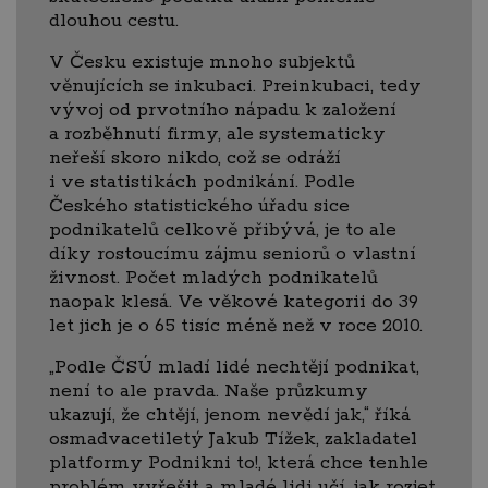
dlouhou cestu.
V Česku existuje mnoho subjektů
věnujících se inkubaci. Preinkubaci, tedy
vývoj od prvotního nápadu k založení
a rozběhnutí firmy, ale systematicky
neřeší skoro nikdo, což se odráží
i ve statistikách podnikání. Podle
Českého statistického úřadu sice
podnikatelů celkově přibývá, je to ale
díky rostoucímu zájmu seniorů o vlastní
živnost. Počet mladých podnikatelů
naopak klesá. Ve věkové kategorii do 39
let jich je o 65 tisíc méně než v roce 2010.
„Podle ČSÚ mladí lidé nechtějí podnikat,
není to ale pravda. Naše průzkumy
ukazují, že chtějí, jenom nevědí jak,“ říká
osmadvacetiletý Jakub Tížek, zakladatel
platformy Podnikni to!, která chce tenhle
problém vyřešit a mladé lidi učí, jak rozjet