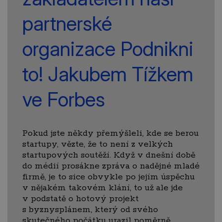
partnerské
organizace Podnikni
to! Jakubem Tížkem
ve Forbes
Pokud jste někdy přemýšleli, kde se berou
startupy, vězte, že to není z velkých
startupových soutěží. Když v dnešní době
do médií prosákne zpráva o nadějné mladé
firmě, je to sice obvykle po jejím úspěchu
v nějakém takovém klání, to už ale jde
v podstatě o hotový projekt
s byznysplánem, který od svého
skutečného počátku urazil poměrně