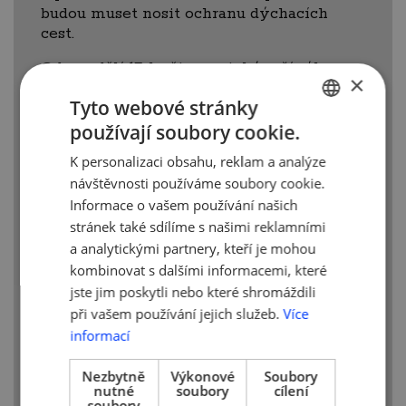
budou muset nosit ochranu dýchacích
cest.
Od pondělí 17. května se také ruší zákaz
×
návštěv ve zdravotnických zařízeních
Tyto webové stránky
akutní péče. Pro návštěvy zde platí stejná
pravidla, jaká už platí pro návštěvy
používají soubory cookie.
CZECH
v léčebnách dlouhodobě nemocných či
K personalizaci obsahu, reklam a analýze
hospicech. Zrušeno je také dosud platné
ENGLISH
návštěvnosti používáme soubory cookie.
omezení poskytování sociálních služeb.
Informace o vašem používání našich
Otevírají se rovněž fitness s podmínkou 1
stránek také sdílíme s našimi reklamními
osoba / 15 m2, ale max. 10 osob uvnitř
a analytickými partnery, kteří je mohou
bez možnosti využití sprch a bazénů.
kombinovat s dalšími informacemi, které
Rozhodnutím vlády 17. 5. 2021 se ruší
jste jim poskytli nebo které shromáždili
povinnost nošení respirátorů při cvičení.
při vašem používání jejich služeb.
Více
informací
Všechny osoby, které vstupují
a pobývají v prostoru provozovny, musí
splnit podmínku platného negativního
Nezbytně
Výkonové
Soubory
nutné
soubory
cílení
PCR
testu
ne staršího než 7 dní, nebo
soubory