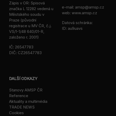
Zápis v OR: Spisová
e-mail:
amsp@amsp.cz
značka L 12282 vedená u
web: www.amsp.cz
Městského soudu v
Praze (původní
Datová schránka:
registrace u MV ČR, č.j.
ID: au9uavs
VS/1-1/48 640/01-R,
založeno r. 2001)
IČ: 26547783
DIČ: CZ26547783
DALŠÍ ODKAZY
Stanovy AMSP ČR
Reference
Aktuality a multimédia
TRADE NEWS
Cookies