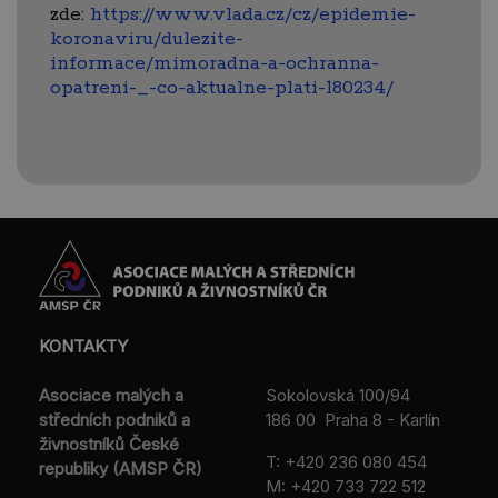
zde:
https://www.vlada.cz/cz/epidemie-
koronaviru/dulezite-
informace/mimoradna-a-ochranna-
opatreni-_-co-aktualne-plati-180234/
KONTAKTY
Asociace malých a
Sokolovská 100/94
středních podniků a
186 00 Praha 8 - Karlín
živnostníků České
T:
+420 236 080 454
republiky (AMSP ČR)
M:
+420 733 722 512