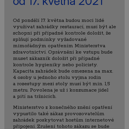
od 17. května 2021
Od pondělí 17. května budou moci lidé
využívat zahrádky restaurací, musí být ale
schopni při případné kontrole doložit, že
splňují podmínky vyžadované
mimořádným opatřením Ministerstva
zdravotnictví. Oprávnění ke vstupu bude
muset zákazník doložit při případné
kontrole hygieniky nebo policisty.
Kapacita zahrádek bude omezena na max.
4 osoby u jednoho stolu vyjma rodin
a rozestupy mezi stoly musí být min. 1,5
metru. Povolena je už i konzumace jídel
a pití na tržnicích.
Ministerstvo z konečného znění opatření
vypustilo také zákaz provozovatelům
zahrádek poskytovat hostům internetové
připojení. Zrušení tohoto zákazu se bude