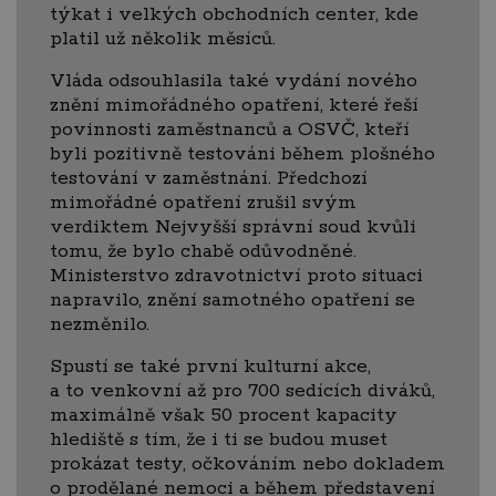
týkat i velkých obchodních center, kde
platil už několik měsíců.
Vláda odsouhlasila také vydání nového
znění mimořádného opatření, které řeší
povinnosti zaměstnanců a OSVČ, kteří
byli pozitivně testováni během plošného
testování v zaměstnání. Předchozí
mimořádné opatření zrušil svým
verdiktem Nejvyšší správní soud kvůli
tomu, že bylo chabě odůvodněné.
Ministerstvo zdravotnictví proto situaci
napravilo, znění samotného opatření se
nezměnilo.
Spustí se také první kulturní akce,
a to venkovní až pro 700 sedících diváků,
maximálně však 50 procent kapacity
hlediště s tím, že i ti se budou muset
prokázat testy, očkováním nebo dokladem
o prodělané nemoci a během představení