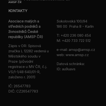
KONTAKTY
Asociace malých a
Sokolovská 100/94
středních podniků a
186 00 Praha 8 - Karlín
živnostníků České
T:
+420 236 080 454
republiky (AMSP ČR)
M:
+420 733 722 512
Zápis v OR: Spisová
e-mail:
amsp@amsp.cz
značka L 12282 vedená u
web: www.amsp.cz
Městského soudu v
Praze (původní
Datová schránka:
registrace u MV ČR, č.j.
ID: au9uavs
VS/1-1/48 640/01-R,
založeno r. 2001)
IČ: 26547783
DIČ: CZ26547783