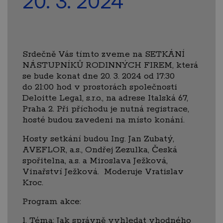
20. 3. 2024
Srdečně Vás tímto zveme na SETKÁNÍ
NÁSTUPNÍKŮ RODINNÝCH FIREM, která
se bude konat dne 20. 3. 2024 od 17:30
do 21:00 hod v prostorách společnosti
Deloitte Legal, s.r.o., na adrese Italská 67,
Praha 2. Při příchodu je nutná registrace,
hosté budou zavedeni na místo konání.
Hosty setkání budou Ing. Jan Zubatý,
AVEFLOR, a.s., Ondřej Zezulka, Česká
spořitelna, a.s. a Miroslava Ježková,
Vinařství Ježková. Moderuje Vratislav
Kroc.
Program akce:
1. Téma: Jak správně vyhledat vhodného