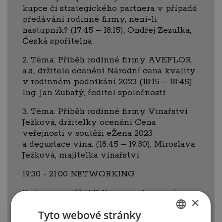
kupce či strategického partnera v případě
předávání rodinné firmy, není-li
nástupník? (17:45 – 18:15), Ondřej Zezulka,
Česká spořitelna
2. Téma: Příběh rodinné firmy AVEFLOR,
a.s., držitele ocenění Národní cena kvality
v rodinném podnikání 2023 (18:15 – 18:45),
Ing. Jan Zubatý, ředitel společnosti
3. Téma: Příběh rodinné firmy Vinařství
Ježková, držitelky ocenění Cena
veřejnosti v soutěži eŽena 2023
a degustace vína. (18:45 – 19:30), Miroslava
Ježková, majitelka vinařství
19:30 - 21:00 NETWORKING
Budeme se těšit! Odkaz na zakoupení
×
vstupenek: https://eshop.amsp.cz/setkani-
Tyto webové stránky
nastupniku-rodinnych-firem--20-3-24/