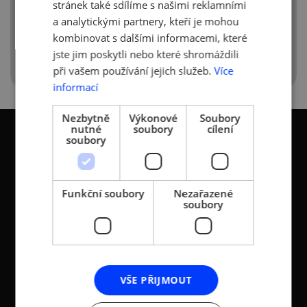
stránek také sdílíme s našimi reklamními
a analytickými partnery, kteří je mohou
kombinovat s dalšími informacemi, které
jste jim poskytli nebo které shromáždili
při vašem používání jejich služeb.
Více
informací
Nezbytně
Výkonové
Soubory
nutné
soubory
cílení
soubory
KONTAKTY
Funkční soubory
Nezařazené
soubory
Asociace malých a
Sokolovská 100/94
středních podniků a
186 00 Praha 8 - Karlín
živnostníků České
T:
+420 236 080 454
republiky (AMSP ČR)
M:
+420 733 722 512
VŠE PŘIJMOUT
Zápis v OR: Spisová
e-mail:
amsp@amsp.cz
značka L 12282 vedená u