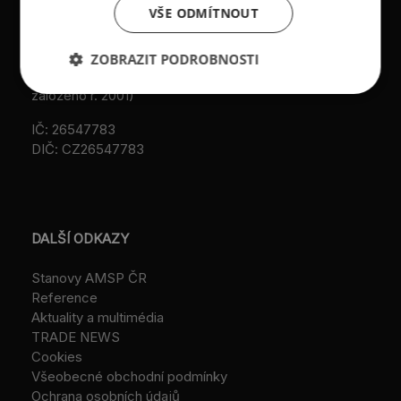
web: www.amsp.cz
VŠE ODMÍTNOUT
Městského soudu v
Praze (původní
Datová schránka:
registrace u MV ČR, č.j.
ZOBRAZIT PODROBNOSTI
ID: au9uavs
VS/1-1/48 640/01-R,
založeno r. 2001)
IČ: 26547783
DIČ: CZ26547783
DALŠÍ ODKAZY
Stanovy AMSP ČR
Reference
Aktuality a multimédia
TRADE NEWS
Cookies
Všeobecné obchodní podmínky
Ochrana osobních údajů