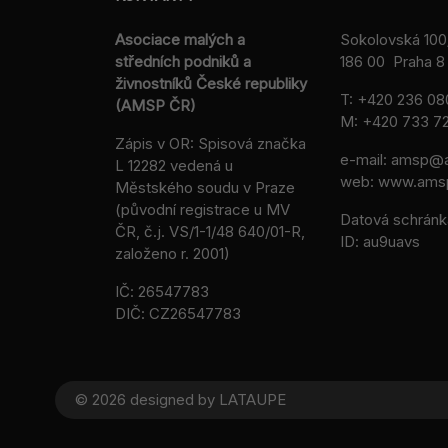
Asociace malých a
Sokolovská 100
středních podniků a
186 00 Praha 8 
živnostníků České republiky
T:
+420 236 08
(AMSP ČR)
M:
+420 733 72
Zápis v OR: Spisová značka
e-mail:
amsp@a
L 12282 vedená u
web: www.ams
Městského soudu v Praze
(původní registrace u MV
Datová schránk
ČR, č.j. VS/1-1/48 640/01-R,
ID: au9uavs
založeno r. 2001)
IČ: 26547783
DIČ: CZ26547783
© 2026 designed by
LATAUPE