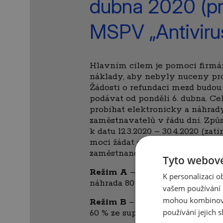
dubna 2020 (p
MSPV „Antiviru
Hlavním cílem je pomoci firm
náklady, aby nebyly nuceny pr
Žádosti o refundaci mezd budo
podávat od pondělí 6. dubna. Ce
probíhat elektronicky a náhrad
zaměstnavatelů v řádu dní. Způs
k datu 12.3.2020 – 30.4.2020 (za
moci žádat o příspěvek na náh
zaměstnanců.
Tyto webové
Režim A
– Nucené omezení pro
K personalizaci 
náhrada 80 % ze superhrubé mzd
vašem používání n
mohou kombinovat
Režim B
– Související hospodář
používání jejich s
60 % ze superhrubé mzdy, max. 