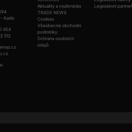
Aktuality a multimédia
Legislativní partneř
/94
TRADE NEWS
- Karlín
Cookies
Všeobecné obchodní
0 454
podmínky
2 512
Ochrana osobních
údajů
msp.cz
p.cz
a: