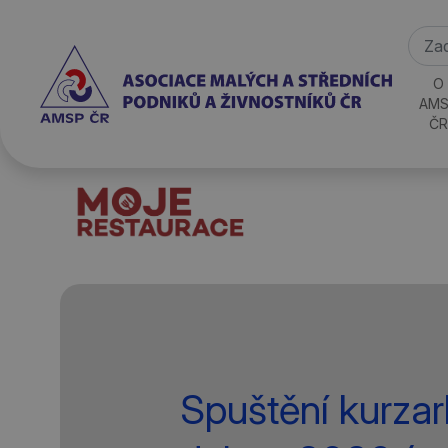
O
AMS
ČR
Spuštění kurzar