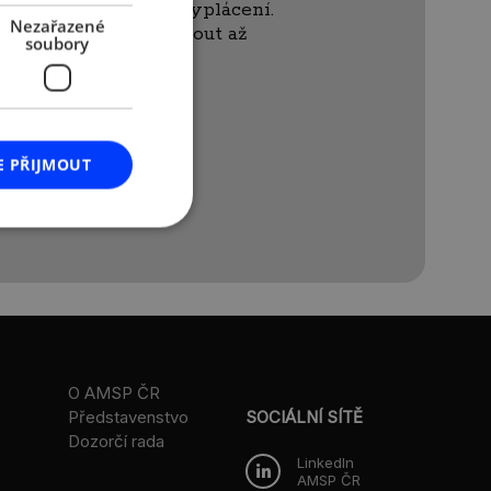
rol celého procesu vyplácení.
Nezařazené
beit by se mohl dotknout až
soubory
E PŘIJMOUT
O AMSP ČR
Představenstvo
SOCIÁLNÍ SÍTĚ
Dozorčí rada
LinkedIn
AMSP ČR