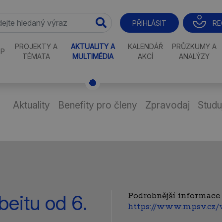
RE
PŘIHLÁSIT
PROJEKTY A
AKTUALITY A
KALENDÁŘ
PRŮZKUMY A
P
TÉMATA
MULTIMÉDIA
AKCÍ
ANALÝZY
Aktuality
Benefity pro členy
Zpravodaj
Studu
Podrobnější informace
beitu od 6.
https://www.mpsv.cz/