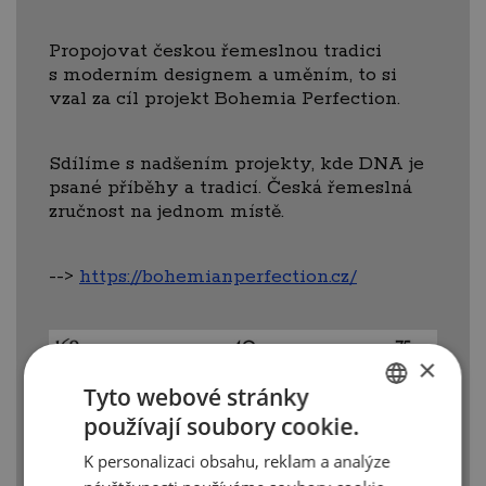
Propojovat českou řemeslnou tradici
s moderním designem a uměním, to si
vzal za cíl projekt Bohemia Perfection.
Sdílíme s nadšením projekty, kde DNA je
psané příběhy a tradicí. Česká řemeslná
zručnost na jednom místě.
-->
https://bohemianperfection.cz/
×
Tyto webové stránky
používají soubory cookie.
CZECH
K personalizaci obsahu, reklam a analýze
ENGLISH