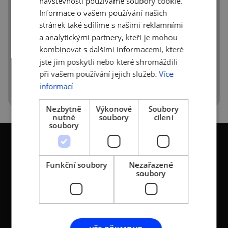
návštěvnosti používáme soubory cookie.
Informace o vašem používání našich
stránek také sdílíme s našimi reklamními
a analytickými partnery, kteří je mohou
kombinovat s dalšími informacemi, které
jste jim poskytli nebo které shromáždili
při vašem používání jejich služeb.
Více
informací
Nezbytně
Výkonové
Soubory
nutné
soubory
cílení
soubory
Funkční soubory
Nezařazené
soubory
KONTAKTY
Asociace malých a
Sokolovská 100/94
středních podniků a
186 00 Praha 8 - Karlín
živnostníků České