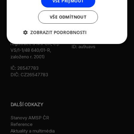
VŠE PŘIJMOUT
T:
+420 236 080 454
republiky (AMSP ČR)
M:
+420 733 722 512
VŠE ODMÍTNOUT
Zápis v OR: Spisová
e-mail:
amsp@amsp.cz
značka L 12282 vedená u
web: www.amsp.cz
Městského soudu v
ZOBRAZIT PODROBNOSTI
Praze (původní
Datová schránka:
registrace u MV ČR, č.j.
ID: au9uavs
VS/1-1/48 640/01-R,
založeno r. 2001)
IČ: 26547783
DIČ: CZ26547783
DALŠÍ ODKAZY
Stanovy AMSP ČR
Reference
Aktuality a multimédia