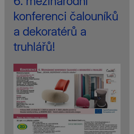
6. mezinárodní
konferenci čalouníků
a dekoratérů a
truhlářů!