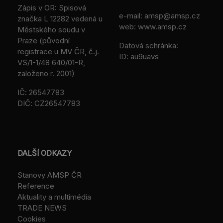
Zápis v OR: Spisová
e-mail:
amsp@amsp.cz
značka L 12282 vedená u
web: www.amsp.cz
Městského soudu v
Praze (původní
Datová schránka:
registrace u MV ČR, č.j.
ID: au9uavs
VS/1-1/48 640/01-R,
založeno r. 2001)
IČ: 26547783
DIČ: CZ26547783
DALŠÍ ODKAZY
Stanovy AMSP ČR
Reference
Aktuality a multimédia
TRADE NEWS
Cookies