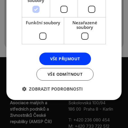
soubory
www.cech-cal.eu
www.cechcal.eu
e-mail:
cech@cech-cal.eu
Funkční soubory
Nezařazené
MO +420 602 558 554
soubory
VŠE PŘIJMOUT
VŠE ODMÍTNOUT
ZOBRAZIT PODROBNOSTI
KONTAKTY
Asociace malých a
Sokolovská 100/94
středních podniků a
186 00 Praha 8 - Karlín
živnostníků České
T:
+420 236 080 454
republiky (AMSP ČR)
M:
+420 733 722 512