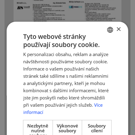
×
Tyto webové stránky
používají soubory cookie.
CZECH
K personalizaci obsahu, reklam a analýze
ENGLISH
návštěvnosti používáme soubory cookie.
Informace o vašem používání našich
stránek také sdílíme s našimi reklamními
a analytickými partnery, kteří je mohou
V případě Vašeho zájmu o registraci
kombinovat s dalšími informacemi, které
na veletrh, prosím, kontaktujte:
jste jim poskytli nebo které shromáždili
při vašem používání jejich služeb.
Více
Cech čalouníků a dekoratérů a truhlářů, z.
informací
s.
Cejl 480/12, 602 00 Brno
Nezbytně
Výkonové
Soubory
nutné
soubory
cílení