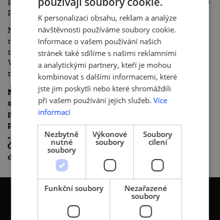
používají soubory cookie.
poplatcích a o změně některých zákonů, ve znění
CZECH
pozdějších předpisů.
K personalizaci obsahu, reklam a analýze
ENGLISH
návštěvnosti používáme soubory cookie.
Návrh rozšiřuje osvobození od povinnosti hradit
rozhlasové a televizní poplatky
Informace o vašem používání našich
na zaměstnavatele a firmy do 50 zaměstnanců.
stránek také sdílíme s našimi reklamními
V současnosti se osvobození vztahuje pouze
a analytickými partnery, kteří je mohou
na subjekty do 25 zaměstnanců.
kombinovat s dalšími informacemi, které
jste jim poskytli nebo které shromáždili
Nadále trváme na našich předchozích
při vašem používání jejich služeb.
Více
stanoviscích, podle nichž představuje
informací
přenesení povinnosti hradit koncesionářské
poplatky na firmy faktické zavedení nové
Nezbytně
Výkonové
Soubory
„koncesionářské“ daně pro české podniky.
nutné
soubory
cílení
České podniky potřebují prostor pro růst, ne
soubory
další finanční zátěž.
Funkční soubory
Nezařazené
soubory