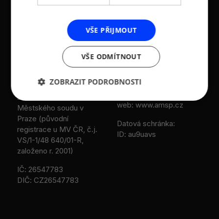
KONTAKTY
VŠE PŘIJMOUT
Asociace malých a
Sokolovská 100/94
středních podniků a
186 00 Praha 8 - Karlín
VŠE ODMÍTNOUT
živnostníků České
T:
+420 236 080 454
republiky (AMSP ČR)
M:
+420 733 722 512
ZOBRAZIT PODROBNOSTI
Zápis v OR: Spisová
e-mail:
amsp@amsp.cz
značka L 12282 vedená u
web: www.amsp.cz
Městského soudu v
Praze (původní
Datová schránka:
registrace u MV ČR, č.j.
ID: au9uavs
VS/1-1/48 640/01-R,
založeno r. 2001)
IČ: 26547783
DIČ: CZ26547783