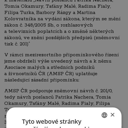
k materiálu „Návrh poslanců Patrika Nachera,
Tomia Okamury, Taťány Malé, Radima Fialy,
Filipa Turka, Barbory Rázgy a Martina
Kolovratníka na vydání zákona, kterým se mění
zákon č. 348/2005 Sb., o rozhlasových
a televizních poplatcích a o změně některých
zákonů, ve znění pozdějších předpisů (sněmovní
tisk č. 201)“
V rámci mezirezortního připomínkového řízení
jsme obdrželi výše uvedený návrh a k němu
Asociace malých a středních podniků
a živnostníků ČR (AMSP ČR) uplatňuje
následující zásadní připomínku:
AMSP ČR podporuje sněmovní návrh č. 201/0,
tedy návrh poslanců Patrika Nachera, Tomia
Okamury, Taťány Malé, Radima Fialy, Filipa
Turka, Barbory Rázgy a Martina Kolovratníka
×
na vydání zákona, kterým se mění zákon č.
Tyto webové stránky
348/2005 Sb., o rozhlasových a televizních