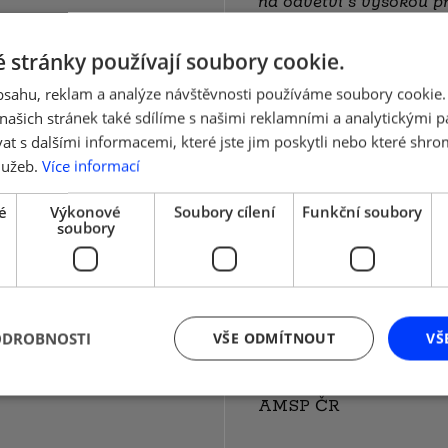
na odvětví s vysokou p
a na politiky, které pod
a MSP (SDGs 8.3). AMSP
 stránky používají soubory cookie.
trvalého, inkluzivního 
amy k FINÁLNÍMU
růstu (SDGs Cíl 8).
obsahu, reklam a analýze návštěvnosti používáme soubory cookie.
 HODNOTĚ, zvýšit
ašich stránek také sdílíme s našimi reklamními a analytickými par
Realizátor projektu:
A
 s dalšími informacemi, které jste jim poskytli nebo které shro
podniků a živnostník
lužeb.
Více informací
Oficiální zahájení pro
é
Výkonové
Soubory cílení
Funkční soubory
Cílová skupina:
OSVČ,
– LEGISLATIVNÍ
soubory
Generální partneři pr
Auto
TICKÁ BEZPEČNOST,
IKÁNÍ
Partneři projektu:
Goo
ODROBNOSTI
VŠE ODMÍTNOUT
VŠ
Mastercard
OGIE
Univerzitní podporov
 STABILIZÁTOR
AMSP ČR