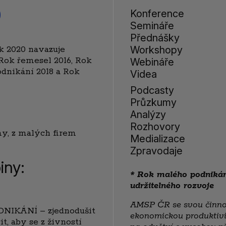
0
Konference
Semináře
Přednášky
k 2020 navazuje
Workshopy
 Rok řemesel 2016, Rok
Webináře
dnikání 2018 a Rok
Videa
Podcasty
Průzkumy
Analýzy
Rozhovory
my, z malých firem
Medializace
Zpravodaje
iny:
* Rok malého podnikán
udržitelného rozvoje
AMSP ČR se svou činnost
NIKÁNÍ – zjednodušit
ekonomickou produktivi
t, aby se z živností