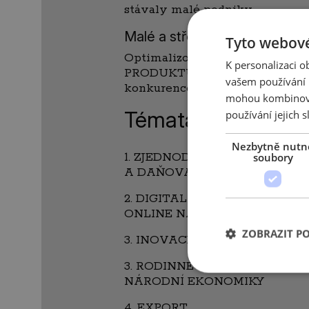
stávaly malé podniky.
Malé a střední podniky
Tyto webové
Optimalizovat výrobní progr
K personalizaci 
PRODUKTU a k vyšší PŘIDANÉ
vašem používání n
konkurenceschopnost.
mohou kombinovat
Témata projektu:
používání jejich s
Nezbytně nutn
1. ZJEDNODUŠENÍ PODNIKÁNÍ 
soubory
A DAŇOVÁ PODPORA
2. DIGITALIZACE A KYBERNE
ONLINE NÁSTROJE PRO PODN
ZOBRAZIT P
3. INOVACE, NOVÉ TECHNOL
3. RODINNÉ PODNIKÁNÍ JAKO
NÁRODNÍ EKONOMIKY
4. EXPORT