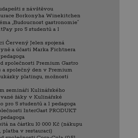
udapešti s návštěvou
aurace Borkonyha Winekitchen
téma „Budoucnost gastronomie“
ltPay pro 5 studentů a 1
ci Červený Jelen spojená
yně a účastí Marka Fichtnera
1 pedagoga
od společnosti Premium Gastro
) a společný den v Premium
, ukázky platingu, možností
m semináři Kulinářského
ované žáky v Kulinářské
 pro 5 studentů a 1 pedagoga
polečnosti InterGast PRODUKT
1 pedagoga
itá na částku 10 000 Kč (nákupu
 platba v restauraci)
od společnosti Coca-Cola (0,5l