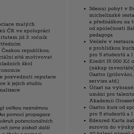
3denní pobyt v B
michelinské rest
a přednáškou na 
ociace malých
od společnosti Sa
íků ČR ve spolupráci
pedagoga
utem již 3. ročník
Večeře v restaura
 středním
s prohlídkou kuch
Českou republikou,
pro 5 studentů a 
ciální sítě motivovat
Kredit 15 000 Kč 
kladních škol
(nákup inventáře
ronomie.
Gastro (grilování
e pozvednutí reputace
servisu atd.)
e k jejich studiu
Účast na vybrané
nalizace
umění pro talent
Akademii Grosseto
Gastro kurz od s
byl velkou neznámou
pro 5 studentů a 
nka pomocí propagace
Edenred Karta nab
ý okruh potencionálních
surovin do výuky,
veň jsme získali další
40 balení nápojů 