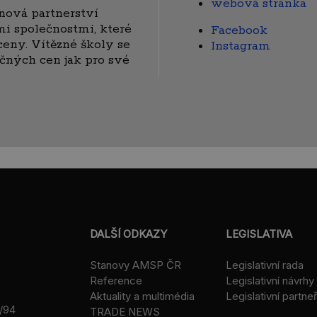
webová stránka
 nová partnerství
 společnostmi, které
Facebook
eny. Vítězné školy se
Instagram
čných cen jak pro své
DALŠÍ ODKAZY
LEGISLATIVA
Stanovy AMSP ČR
Legislativní rada
Reference
Legislativní návrhy
Aktuality a multimédia
Legislativní partneř
/94
TRADE NEWS