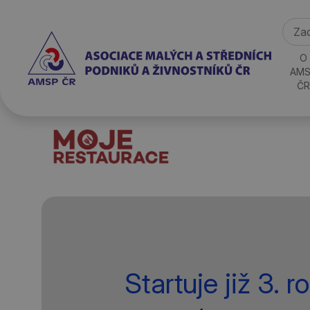
O
AMS
ČR
Startuje již 3. r