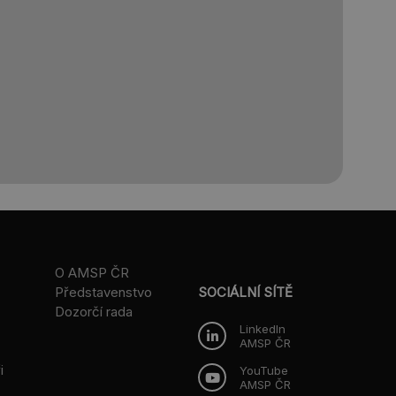
O AMSP ČR
Představenstvo
SOCIÁLNÍ SÍTĚ
Dozorčí rada
LinkedIn
AMSP ČR
i
YouTube
AMSP ČR