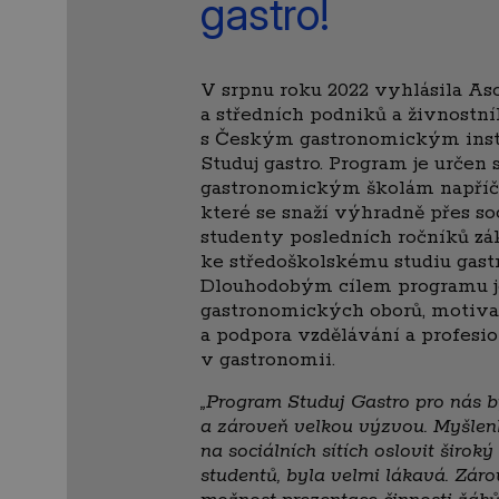
gastro!
V srpnu roku 2022 vyhlásila As
a středních podniků a živnostn
s Českým gastronomickým instit
Studuj gastro. Program je určen
gastronomickým školám napříč 
které se snaží výhradně přes so
studenty posledních ročníků zá
ke středoškolskému studiu gast
Dlouhodobým cílem programu j
gastronomických oborů, motivac
a podpora vzdělávání a profesio
v gastronomii.
„
Program Studuj Gastro pro nás 
a zároveň velkou výzvou. Myšle
na sociálních sítích oslovit širok
studentů, byla velmi lákavá. Záro