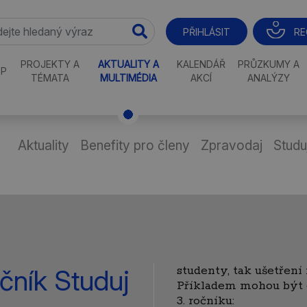
RE
PŘIHLÁSIT
PROJEKTY A
AKTUALITY A
KALENDÁŘ
PRŮZKUMY A
P
TÉMATA
MULTIMÉDIA
AKCÍ
ANALÝZY
Aktuality
Benefity pro členy
Zpravodaj
Studu
studenty, tak ušetření
očník Studuj
Příkladem mohou být 
3. ročníku: