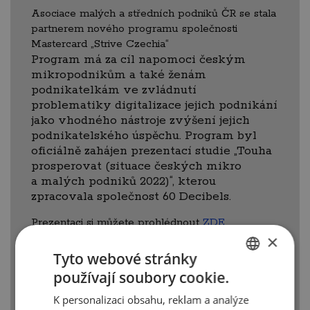
Asociace malých a středních podniků ČR se stala
partnerem nového programu společnosti
Mastercard „Strive Czechia“
Program má za cíl napomoci českým
mikropodnikům a také ženám
podnikatelkám ve zvládnutí
problematiky digitalizace jejich podnikání
jako vhodného nástroje zvýšení jejich
podnikatelského úspěchu. Program byl
oficiálně zahájen prezentací studie „Touha
prosperovat (situace českých mikro
a malých podniků 2022)“, kterou
zpracovala společnost 60 Decibels.
Prezentaci si můžete prohlédnout
ZDE.
×
Tyto webové stránky
používají soubory cookie.
CZECH
K personalizaci obsahu, reklam a analýze
ENGLISH