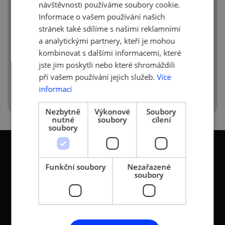
návštěvnosti používáme soubory cookie.
Informace o vašem používání našich
stránek také sdílíme s našimi reklamními
a analytickými partnery, kteří je mohou
kombinovat s dalšími informacemi, které
jste jim poskytli nebo které shromáždili
při vašem používání jejich služeb.
Více
informací
Nezbytně
Výkonové
Soubory
nutné
soubory
cílení
soubory
Funkční soubory
Nezařazené
soubory
KONTAKTY
Asociace malých a
Sokolovská 100/94
středních podniků a
186 00 Praha 8 - Karlín