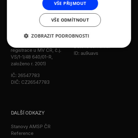
VŠE PŘIJMOUT
živnostníků České
T:
+420 236 080 454
republiky (AMSP ČR)
M:
+420 733 722 512
VŠE ODMÍTNOUT
Zápis v OR: Spisová
e-mail:
amsp@amsp.cz
značka L 12282 vedená u
web: www.amsp.cz
ZOBRAZIT PODROBNOSTI
Městského soudu v
Praze (původní
Datová schránka:
registrace u MV ČR, č.j.
ID: au9uavs
VS/1-1/48 640/01-R,
založeno r. 2001)
IČ: 26547783
DIČ: CZ26547783
DALŠÍ ODKAZY
Stanovy AMSP ČR
Reference