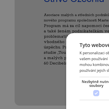
Asociace malých a středních podniků
nového programu společnosti Masterc
Program má za cíl napomoci 
a také ženám podnikatelkám ve
problematiky digitalizace jejic
vhodného nástroje zvýšení jeji
Tyto webové
úspěchu. Program byl oficiálně 
studie „Touha prosperovat (sit
K personalizaci 
a malých podniků 2022)“, kterou
vašem používání n
60 Decibels.
mohou kombinovat
používání jejich s
Nezbytně nutn
soubory