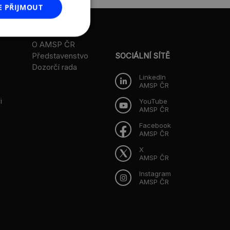
E PŘIJMOUT
O AMSP ČR
Představenstvo
SOCIÁLNÍ SÍTĚ
Dozorčí rada
LinkedIn
AMSP ČR
i
YouTube
AMSP ČR
Facebook
AMSP ČR
X
AMSP ČR
Instagram
AMSP ČR