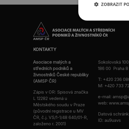
ZOBRAZIT P
KONTAKTY
Asociace malých a
Sokolovská 100
středních podniků a
186 00 Praha 8 
živnostníků České republiky
T:
+420 236 08
(AMSP ČR)
M:
+420 733 72
Zápis v OR: Spisová značka
e-mail:
amsp@a
L 12282 vedená u
web: www.ams
Městského soudu v Praze
(původní registrace u MV
Datová schránk
ČR, č.j. VS/1-1/48 640/01-R,
ID: au9uavs
založeno r. 2001)