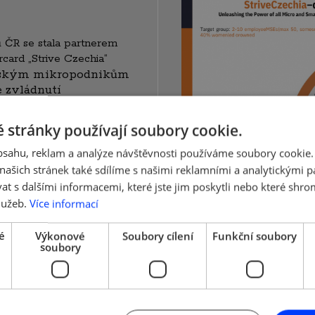
 ČR se stala partnerem
ard „Strive Czechia“
českým mikropodnikům
 zvládnutí
h podnikání jako
ch podnikatelského
 stránky používají soubory cookie.
zahájen prezentací
uace českých mikro
obsahu, reklam a analýze návštěvnosti používáme soubory cookie.
 zpracovala společnost
ašich stránek také sdílíme s našimi reklamními a analytickými par
 s dalšími informacemi, které jste jim poskytli nebo které shro
lužeb.
Více informací
é
Výkonové
Soubory cílení
Funkční soubory
soubory