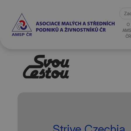
O
AMS
ČR
Strive Czechia