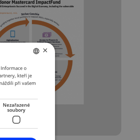
×
 Informace o
CZECH
tnery, kteří je
ENGLISH
máždili při vašem
Nezařazené
soubory