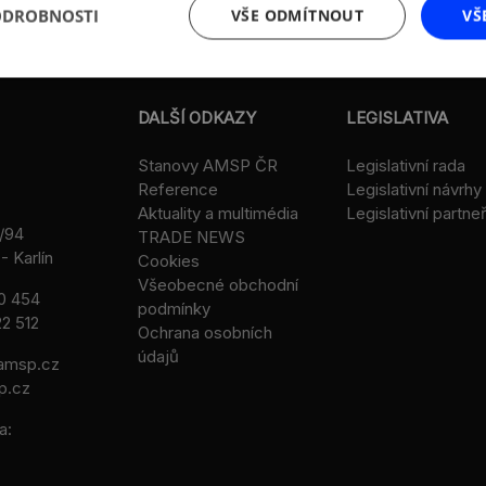
ODROBNOSTI
VŠE ODMÍTNOUT
VŠ
DALŠÍ ODKAZY
LEGISLATIVA
Stanovy AMSP ČR
Legislativní rada
Reference
Legislativní návrhy
Aktuality a multimédia
Legislativní partneř
/94
TRADE NEWS
- Karlín
Cookies
Všeobecné obchodní
0 454
podmínky
2 512
Ochrana osobních
údajů
msp.cz
p.cz
a: