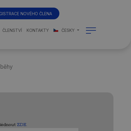
GISTRACE NOVÉHO ČLENA
ČLENSTVÍ
KONTAKTY
ČESKY
íběhy
hlédnout
ZDE.