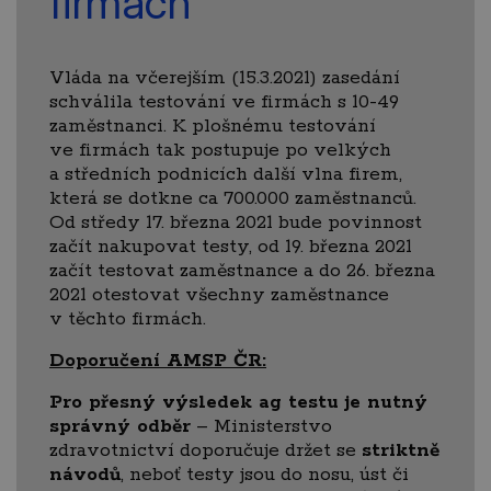
firmách
Vláda na včerejším (15.3.2021) zasedání
schválila testování ve firmách s 10-49
zaměstnanci. K plošnému testování
ve firmách tak postupuje po velkých
a středních podnicích další vlna firem,
která se dotkne ca 700.000 zaměstnanců.
Od středy 17. března 2021 bude povinnost
začít nakupovat testy, od 19. března 2021
začít testovat zaměstnance a do 26. března
2021 otestovat všechny zaměstnance
v těchto firmách.
Doporučení AMSP ČR:
Pro přesný výsledek ag testu je nutný
správný odběr
– Ministerstvo
zdravotnictví doporučuje držet se
striktně
návodů
, neboť testy jsou do nosu, úst či