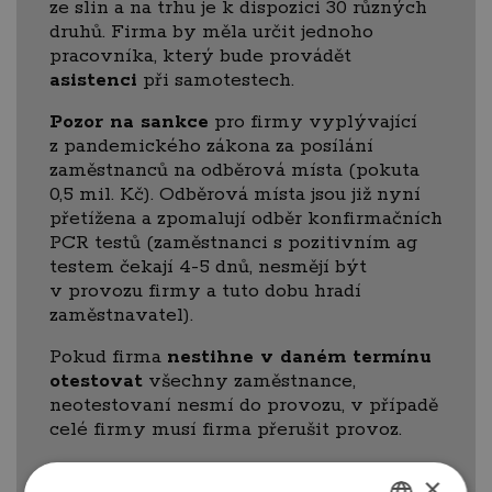
ze slin a na trhu je k dispozici 30 různých
druhů. Firma by měla určit jednoho
pracovníka, který bude provádět
asistenci
při samotestech.
Pozor na sankce
pro firmy vyplývající
z pandemického zákona za posílání
zaměstnanců na odběrová místa (pokuta
0,5 mil. Kč). Odběrová místa jsou již nyní
přetížena a zpomalují odběr konfirmačních
PCR testů (zaměstnanci s pozitivním ag
testem čekají 4-5 dnů, nesmějí být
v provozu firmy a tuto dobu hradí
zaměstnavatel).
Pokud firma
nestihne v daném termínu
otestovat
všechny zaměstnance,
neotestovaní nesmí do provozu, v případě
celé firmy musí firma přerušit provoz.
Doporučujeme prozatím zvážit
×