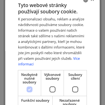
„sdruženou“ objednávku testů za více
Tyto webové stránky
menších firem
s cílem dosažení
používají soubory cookie.
množstevní slevy.
CZECH
K personalizaci obsahu, reklam a analýze
Pozor na statistická data
za malé firmy
ENGLISH
návštěvnosti používáme soubory cookie.
v procentech! Je třeba brát na zřetel
agregovaná data. 1 pozitivní zaměstnanec
Informace o vašem používání našich
z celkových 10 zaměstnanců = 10 %
stránek také sdílíme s našimi reklamními
pozitivních v celkovém vzorku. Mylně
a analytickými partnery, kteří je mohou
by se pak mohla veřejnost domnívat, že
kombinovat s dalšími informacemi, které
největší nákaza je v malých firmách!
jste jim poskytli nebo které shromáždili
při vašem používání jejich služeb.
Více
Dosavadní výsledky testování
informací
v průmyslu
prokázaly nákazu u 0,77 %
zaměstnanců.
Nezbytně
Výkonové
Soubory
nutné
soubory
cílení
Testování 2x/týden
– jedná se
soubory
o požadavek epidemiologů, pokud tak
nastane, stát bude hradit 8x 60,-
Kč/zaměstnanec/měsíc. AMSP ČR
prosazuje v případě schválení, aby
Funkční soubory
Nezařazené
soubory
testování 2x týdně bylo odstartováno až