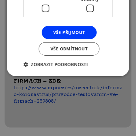
po Velikonocích, kde jsou 2 zkrácené
týdny.
Příspěvek státu
– AMSP ČR požaduje
zvýšit příspěvek 60 Kč/test pro nejmenší
VŠE PŘIJMOUT
firmy na 80-100 Kč/test.
VŠE ODMÍTNOUT
Podle vyjádření MZDR bude testování
ve firmách pokračovat
minimálně
do konce května.
ZOBRAZIT PODROBNOSTI
PRŮVODCE SAMOTESTOVÁNÍM VE
FIRMÁCH – ZDE:
https://www.mpo.cz/cz/rozcestnik/informace-
o-koronavirus/pruvodce-testovanim-ve-
firmach–259808/