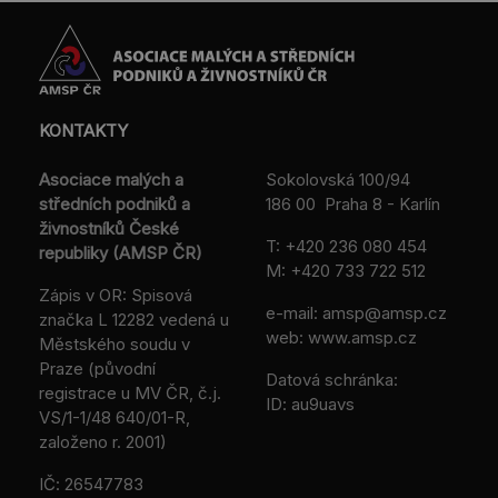
KONTAKTY
Asociace malých a
Sokolovská 100/94
středních podniků a
186 00 Praha 8 - Karlín
živnostníků České
T:
+420 236 080 454
republiky (AMSP ČR)
M:
+420 733 722 512
Zápis v OR: Spisová
e-mail:
amsp@amsp.cz
značka L 12282 vedená u
web: www.amsp.cz
Městského soudu v
Praze (původní
Datová schránka:
registrace u MV ČR, č.j.
ID: au9uavs
VS/1-1/48 640/01-R,
založeno r. 2001)
IČ: 26547783