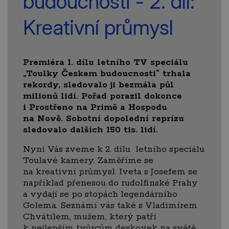
budoucnosti - 2. díl:
Kreativní průmysl
Premiéra 1. dílu letního TV speciálu
„Toulky Českem budoucnosti“ trhala
rekordy, sledovalo ji bezmála půl
milionů lidí. Pořad porazil dokonce
i Prostřeno na Primě a Hospodu
na Nově. Sobotní dopolední reprízu
sledovalo dalších 150 tis. lidí.
Nyní Vás zveme k 2. dílu letního speciálu
Toulavé kamery. Zaměříme se
na kreativní průmysl. Iveta s Josefem se
například přenesou do rudolfinské Prahy
a vydají se po stopách legendárního
Golema. Seznámí vás také s Vladimírem
Chvátilem, mužem, který patří
k nejlepším tvůrcům deskovek na světě