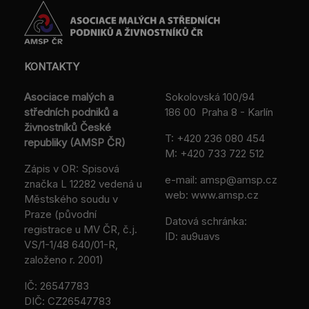
KONTAKTY
Asociace malých a
Sokolovská 100/94
středních podniků a
186 00 Praha 8 - Karlín
živnostníků České
T:
+420 236 080 454
republiky (AMSP ČR)
M:
+420 733 722 512
Zápis v OR: Spisová
e-mail:
amsp@amsp.cz
značka L 12282 vedená u
web: www.amsp.cz
Městského soudu v
Praze (původní
Datová schránka:
registrace u MV ČR, č.j.
ID: au9uavs
VS/1-1/48 640/01-R,
založeno r. 2001)
IČ: 26547783
DIČ: CZ26547783