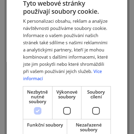
Tyto webové stránky
používají soubory cookie.
CZECH
K personalizaci obsahu, reklam a analýze
ENGLISH
návštěvnosti používáme soubory cookie.
Informace o vašem používání našich
stránek také sdílíme s našimi reklamními
a analytickými partnery, kteří je mohou
kombinovat s dalšími informacemi, které
jste jim poskytli nebo které shromáždili
Premiéra 2. dílu: pátek
při vašem používání jejich služeb.
Více
informací
16. 7. 2021 v 18:25 na ČT1
Nezbytně
Výkonové
Soubory
Nestihnete v pátek večer premiéru?
nutné
soubory
cílení
Nevadí, repríza je hned v sobotu
soubory
dopoledne v 9:40 h na ČT1.
Můžete se těšit na tyto další díly:
Funkční soubory
Nezařazené
Letecký průmysl
soubory