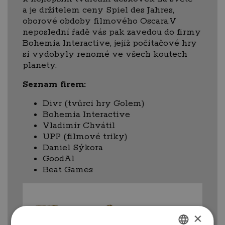
a je držitelem ceny Spiel des Jahres,
oborové obdoby filmového Oscara.V
neposlední řadě vás pak zavedou do firmy
Bohemia Interactive, jejíž počítačové hry
si vydobyly renomé ve všech koutech
planety.
Seznam firem:
Divr (tvůrci hry Golem)
Bohemia Interactive
Vladimír Chvátil
UPP (filmové triky)
Daniel Sýkora
GoodAl
Beat Games
×