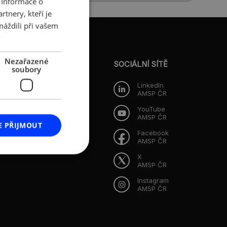
 Informace o
tnery, kteří je
ENGLISH
máždili při vašem
O AMSP ČR
Nezařazené
Představenstvo
SOCIÁLNÍ SÍTĚ
soubory
Dozorčí rada
LinkedIn
AMSP ČR
i
YouTube
AMSP ČR
E PŘIJMOUT
Facebook
AMSP ČR
X
AMSP ČR
Instagram
AMSP ČR