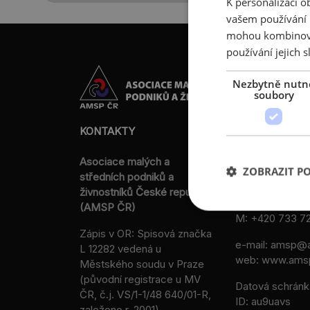
K personalizaci 
vašem používání n
mohou kombinovat
používání jejich s
Nezbytně nutn
soubory
KONTAKTY
Asociace malých a
Sokolovská 100
ZOBRAZIT P
středních podniků a
186 00 Praha 8 
živnostníků České republiky
T:
+420 236 08
(AMSP ČR)
M:
+420 733 72
Zápis v OR: Spisová značka
e-mail:
amsp@a
L 12282 vedená u
web: www.ams
Městského soudu v Praze
(původní registrace u MV
Datová schránk
ČR, č.j. VS/1-1/48 640/01-R,
ID: au9uavs
založeno r. 2001)