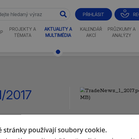
RE
PŘIHLÁSIT
PROJEKTY A
AKTUALITY A
KALENDÁŘ
PRŮZKUMY A
P
TÉMATA
MULTIMÉDIA
AKCÍ
ANALÝZY
/2017
MB)
 stránky používají soubory cookie.