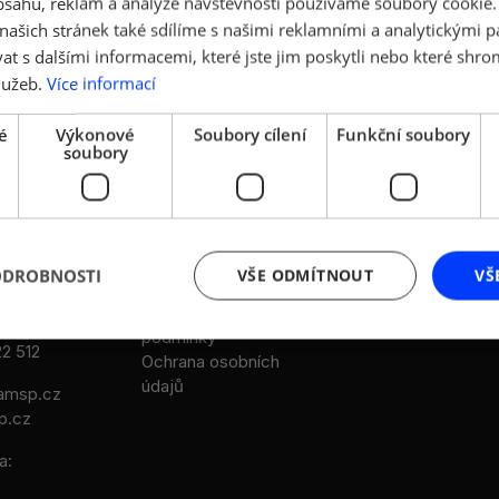
obsahu, reklam a analýze návštěvnosti používáme soubory cookie.
ašich stránek také sdílíme s našimi reklamními a analytickými par
 s dalšími informacemi, které jste jim poskytli nebo které shro
lužeb.
Více informací
é
Výkonové
Soubory cílení
Funkční soubory
DALŠÍ ODKAZY
LEGISLATIVA
soubory
Stanovy AMSP ČR
Legislativní rada
Reference
Legislativní návrhy
Aktuality a multimédia
Legislativní partneř
/94
TRADE NEWS
ODROBNOSTI
VŠE ODMÍTNOUT
VŠ
- Karlín
Cookies
Všeobecné obchodní
0 454
podmínky
2 512
Ochrana osobních
údajů
msp.cz
p.cz
a: