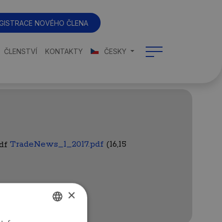
GISTRACE NOVÉHO ČLENA
ČLENSTVÍ
KONTAKTY
ČESKY
TradeNews_1_2017.pdf
(16,15
×
CZECH