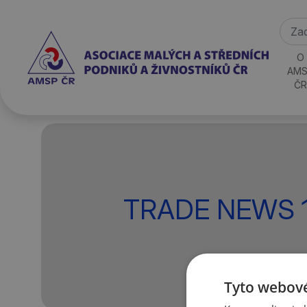
O
AMS
ČR
TRADE NEWS 1
Tyto webové