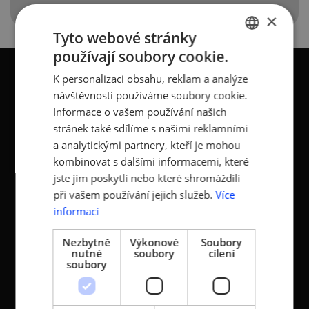
×
Tyto webové stránky
používají soubory cookie.
CZECH
K personalizaci obsahu, reklam a analýze
ENGLISH
návštěvnosti používáme soubory cookie.
Informace o vašem používání našich
KONTAKTY
stránek také sdílíme s našimi reklamními
a analytickými partnery, kteří je mohou
Asociace malých a
Sokolovská 100/94
kombinovat s dalšími informacemi, které
středních podniků a
186 00 Praha 8 - Karlín
jste jim poskytli nebo které shromáždili
živnostníků České
při vašem používání jejich služeb.
Více
T:
+420 236 080 454
republiky (AMSP ČR)
informací
M:
+420 733 722 512
Zápis v OR: Spisová
e-mail:
amsp@amsp.cz
Nezbytně
Výkonové
Soubory
značka L 12282 vedená u
nutné
soubory
cílení
web: www.amsp.cz
Městského soudu v
soubory
Praze (původní
Datová schránka:
registrace u MV ČR, č.j.
ID: au9uavs
VS/1-1/48 640/01-R,