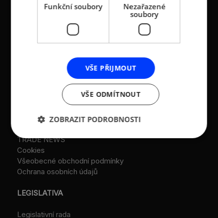
Funkční soubory
Nezařazené
založeno r. 2001)
soubory
IČ: 26547783
DIČ: CZ26547783
VŠE PŘIJMOUT
DALŠÍ ODKAZY
VŠE ODMÍTNOUT
Stanovy AMSP ČR
Reference
ZOBRAZIT PODROBNOSTI
Aktuality a multimédia
TRADE NEWS
Cookies
Všeobecné obchodní podmínky
Ochrana osobních údajů
LEGISLATIVA
Legislativní rada