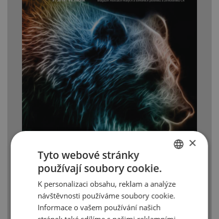
×
Tyto webové stránky
používají soubory cookie.
CZECH
K personalizaci obsahu, reklam a analýze
ENGLISH
návštěvnosti používáme soubory cookie.
Informace o vašem používání našich
stránek také sdílíme s našimi reklamními