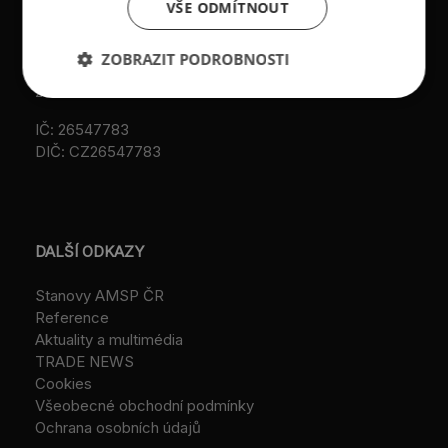
Městského soudu v
VŠE ODMÍTNOUT
Praze (původní
Datová schránka:
registrace u MV ČR, č.j.
ID: au9uavs
ZOBRAZIT PODROBNOSTI
VS/1-1/48 640/01-R,
založeno r. 2001)
IČ: 26547783
DIČ: CZ26547783
DALŠÍ ODKAZY
Stanovy AMSP ČR
Reference
Aktuality a multimédia
TRADE NEWS
Cookies
Všeobecné obchodní podmínky
Ochrana osobních údajů