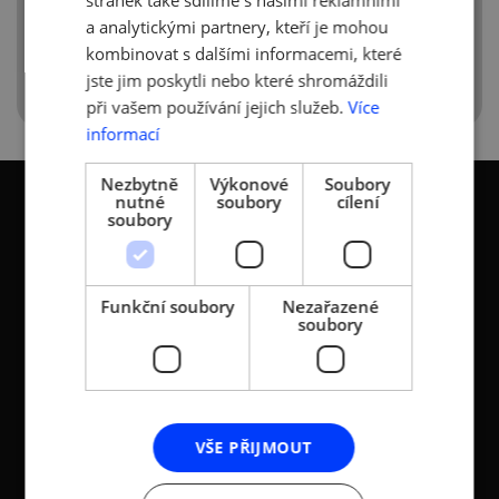
a analytickými partnery, kteří je mohou
Trade_News_2018
kombinovat s dalšími informacemi, které
jste jim poskytli nebo které shromáždili
při vašem používání jejich služeb.
Více
informací
Nezbytně
Výkonové
Soubory
nutné
soubory
cílení
soubory
KONTAKTY
Funkční soubory
Nezařazené
soubory
Asociace malých a
Sokolovská 100/94
středních podniků a
186 00 Praha 8 - Karlín
živnostníků České
T:
+420 236 080 454
republiky (AMSP ČR)
M:
+420 733 722 512
VŠE PŘIJMOUT
Zápis v OR: Spisová
e-mail:
amsp@amsp.cz
značka L 12282 vedená u
web: www.amsp.cz