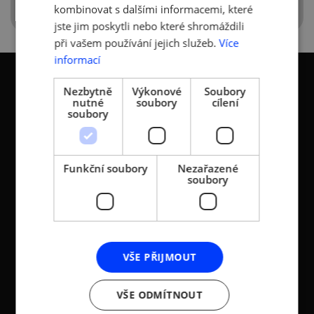
kombinovat s dalšími informacemi, které
jste jim poskytli nebo které shromáždili
při vašem používání jejich služeb.
Více
informací
Nezbytně
Výkonové
Soubory
nutné
soubory
cílení
soubory
KONTAKTY
Asociace malých a
Sokolovská 100/94
Funkční soubory
Nezařazené
soubory
středních podniků a
186 00 Praha 8 - Karlín
živnostníků České
T:
+420 236 080 454
republiky (AMSP ČR)
M:
+420 733 722 512
Zápis v OR: Spisová
e-mail:
amsp@amsp.cz
značka L 12282 vedená u
VŠE PŘIJMOUT
web: www.amsp.cz
Městského soudu v
Praze (původní
Datová schránka:
VŠE ODMÍTNOUT
registrace u MV ČR, č.j.
ID: au9uavs