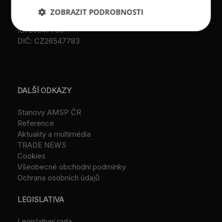
VS/1-1/48 640/01-R,
založeno r. 2001)
ZOBRAZIT PODROBNOSTI
IČ: 26547783
DIČ: CZ26547783
DALŠÍ ODKAZY
Stanovy AMSP ČR
Reference
Aktuality a multimédia
TRADE NEWS
Cookies
Všeobecné obchodní podmínky
Ochrana osobních údajů
LEGISLATIVA
Legislativní rada