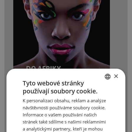
×
Tyto webové stránky
používají soubory cookie.
CZECH
K personalizaci obsahu, reklam a analýze
ENGLISH
návštěvnosti používáme soubory cookie.
Informace o vašem používání našich
Trade_News_2017_6
stránek také sdílíme s našimi reklamními
a analytickými partnery, kteří je mohou