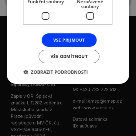
Funkční soubory
Nezařazené
soubory
VŠE PŘIJMOUT
KONTAKTY
VŠE ODMÍTNOUT
Asociace malých a
Sokolovská 100/94
středních podniků a
186 00 Praha 8 - Karlín
ZOBRAZIT PODROBNOSTI
živnostníků České
T:
+420 236 080 454
republiky (AMSP ČR)
M:
+420 733 722 512
Zápis v OR: Spisová
e-mail:
amsp@amsp.cz
značka L 12282 vedená u
web: www.amsp.cz
Městského soudu v
Praze (původní
Datová schránka:
registrace u MV ČR, č.j.
ID: au9uavs
VS/1-1/48 640/01-R,