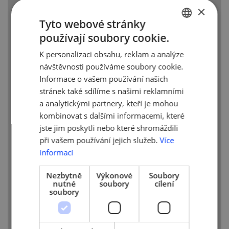
×
Více informací o projektu, jeho
Tyto webové stránky
jednotlivých fázích a možnostech
používají soubory cookie.
a podmínkách zapojení najdete
CZECH
na stránkách projektu
K personalizaci obsahu, reklam a analýze
ENGLISH
http://digitalisesme.eu/cs/o-
návštěvnosti používáme soubory cookie.
digitalisesme/
Informace o vašem používání našich
stránek také sdílíme s našimi reklamními
a analytickými partnery, kteří je mohou
kombinovat s dalšími informacemi, které
jste jim poskytli nebo které shromáždili
při vašem používání jejich služeb.
Více
informací
Nezbytně
Výkonové
Soubory
nutné
soubory
cílení
soubory