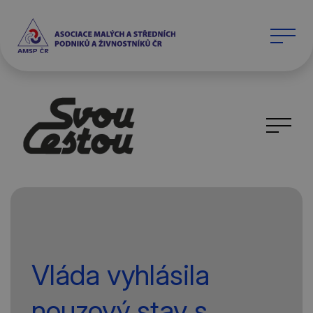
Vláda vyhlásila
nouzový stav s