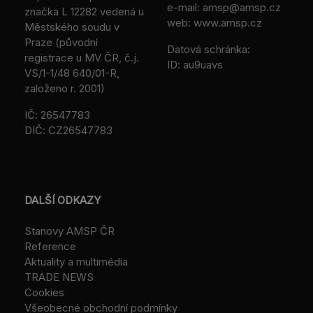
e-mail:
amsp@amsp.cz
značka L 12282 vedená u
web: www.amsp.cz
Městského soudu v
Praze (původní
Datová schránka:
registrace u MV ČR, č.j.
ID: au9uavs
VS/1-1/48 640/01-R,
založeno r. 2001)
IČ: 26547783
DIČ: CZ26547783
DALŠÍ ODKAZY
Stanovy AMSP ČR
Reference
Aktuality a multimédia
TRADE NEWS
Cookies
Všeobecné obchodní podmínky