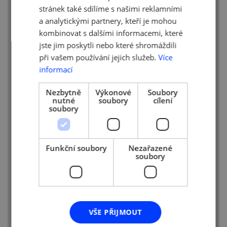
stránek také sdílíme s našimi reklamními
zajistit 1,5 m rozestupy mezi zákazníky,
a analytickými partnery, kteří je mohou
zamezení vstupu zákazníků s klinickými
příznaky covid-19.
kombinovat s dalšími informacemi, které
jste jim poskytli nebo které shromáždili
- Prodej na tržištích, v tržnicích a v
při vašem používání jejich služeb.
Více
mobilních provozovnách – odstupy mezi
informací
stánky, stolky min. 2 m, dezinfekce
u všech prodejních míst, u míst
Nezbytně
Výkonové
Soubory
s bezprostřední konzumací zajistit
nutné
soubory
cílení
rozestupy 1,5 m, u jednoho stolu max. 6
soubory
osob (s výjimkou osob ze společné
domácnosti), zakazuje se konzumace
v prostorech určených ke konzumaci
Funkční soubory
Nezařazené
(food courty).
soubory
- Poskytování krátkodobých
a rekreačních ubytovacích služeb zajistit
1,5 m rozestupy mezi zákazníky, zamezení
vstupu zákazníků s klinickými příznaky
VŠE PŘIJMOUT
covid-19 a dal.