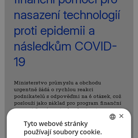
nasazení technologií
proti epidemii a
následkům COVID-
19
Ministerstvo průmyslu a obchodu
urgentně žádá o rychlou reakci
podnikatelů s odpověďmi na 6 otázek, což
poslouží jako základ pro program finanční
pomoci firmám s technologiemi
×
využitelnými pro boj s Covid-19 (vč.
Tyto webové stránky
nemedicínských). Jde o rychlý sběr dat,
termín vyplnění je tato neděle 22. 3. 2020,
používají soubory cookie.
CZECH
aby MPO mohlo s výsledky již od pondělí