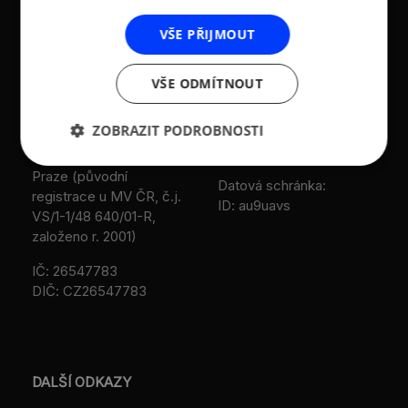
Asociace malých a
Sokolovská 100/94
VŠE PŘIJMOUT
středních podniků a
186 00 Praha 8 - Karlín
živnostníků České
T:
+420 236 080 454
republiky (AMSP ČR)
VŠE ODMÍTNOUT
M:
+420 733 722 512
Zápis v OR: Spisová
ZOBRAZIT PODROBNOSTI
e-mail:
amsp@amsp.cz
značka L 12282 vedená u
web: www.amsp.cz
Městského soudu v
Praze (původní
Datová schránka:
registrace u MV ČR, č.j.
ID: au9uavs
VS/1-1/48 640/01-R,
založeno r. 2001)
IČ: 26547783
DIČ: CZ26547783
DALŠÍ ODKAZY