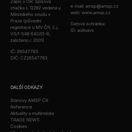
Zápis v OR: Spisová
e-mail:
amsp@amsp.cz
značka L 12282 vedená u
web: www.amsp.cz
Městského soudu v
Praze (původní
Datová schránka:
registrace u MV ČR, č.j.
ID: au9uavs
VS/1-1/48 640/01-R,
založeno r. 2001)
IČ: 26547783
DIČ: CZ26547783
DALŠÍ ODKAZY
Stanovy AMSP ČR
Reference
Aktuality a multimédia
TRADE NEWS
Cookies