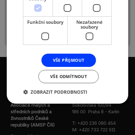
Funkční soubory
Nezařazené
Registrace
soubory
VŠE PŘIJMOUT
VŠE ODMÍTNOUT
KONTAKTY
ZOBRAZIT PODROBNOSTI
Asociace malých a
Sokolovská 100/94
středních podniků a
186 00 Praha 8 - Karlín
živnostníků České
T:
+420 236 080 454
republiky (AMSP ČR)
M:
+420 733 722 512