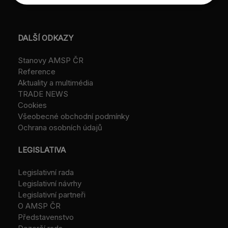
DALŠÍ ODKAZY
Stanovy AMSP ČR
Reference
Aktuality a multimédia
TRADE NEWS
Cookies
Všeobecné obchodní podmínky
Ochrana osobních údajů
LEGISLATIVA
Legislativní rada
Legislativní návrhy
Legislativní partneři
O AMSP ČR
Představenstvo