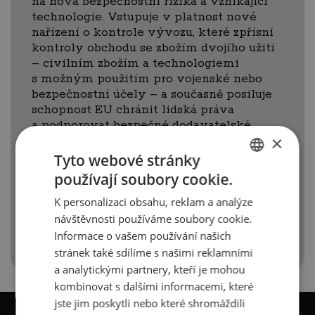
na nová bezpečnostní rizika a vznikající
technologie. Vstupuje v platnost nové
nařízení o kontrole vývozu, které zpřísní
kontroly obchodu se zbožím dvojího užití
– civilním zbožím a technologiemi
s možným použitím pro vojenské nebo
bezpečnostní účely – a současně posiluje
schopnost EU chránit lidská práva
a podporovat bezpečné dodavatelské
×
řetězce pro strategické zboží.
Tyto webové stránky
Více informací naleznete zde:
používají soubory cookie.
https://ec.europa.eu/commission/presscorner/det
CZECH
K personalizaci obsahu, reklam a analýze
ENGLISH
Zdroj:
Evropská komise
návštěvnosti používáme soubory cookie.
Informace o vašem používání našich
stránek také sdílíme s našimi reklamními
a analytickými partnery, kteří je mohou
kombinovat s dalšími informacemi, které
jste jim poskytli nebo které shromáždili