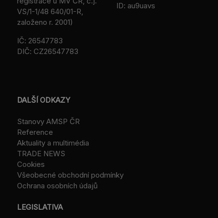
registrace u MV ČR, č.j.
ID: au9uavs
VS/1-1/48 640/01-R,
založeno r. 2001)
IČ: 26547783
DIČ: CZ26547783
DALŠÍ ODKAZY
Stanovy AMSP ČR
Reference
Aktuality a multimédia
TRADE NEWS
Cookies
Všeobecné obchodní podmínky
Ochrana osobních údajů
LEGISLATIVA