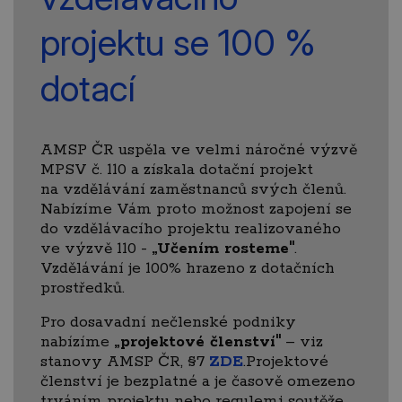
projektu se 100 %
dotací
AMSP ČR uspěla ve velmi náročné výzvě
MPSV č. 110 a získala dotační projekt
na vzdělávání zaměstnanců svých členů.
Nabízíme Vám proto možnost zapojení se
do vzdělávacího projektu realizovaného
ve výzvě 110 -
„Učením rosteme"
.
Vzdělávání je 100% hrazeno z dotačních
prostředků.
Pro dosavadní nečlenské podniky
nabízíme
„projektové členství″
– viz
stanovy AMSP ČR, §7
ZDE
.Projektové
členství je bezplatné a je časově omezeno
trváním projektu nebo regulemi soutěže