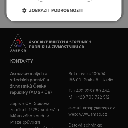
ZOBRAZIT PODROBNOSTI
KONTAKTY
Asociace malých a
Sokolovská 100/94
středních podniků a
186 00 Praha 8 - Karlín
živnostníků České
T:
+420 236 080 454
republiky (AMSP ČR)
M:
+420 733 722 512
Zápis v OR: Spisová
e-mail:
amsp@amsp.cz
značka L 12282 vedená u
web: www.amsp.cz
Městského soudu v
Praze (původní
Datová schránka: