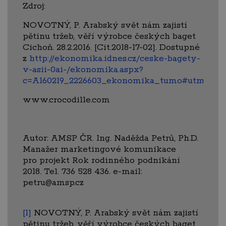
Zdroj:
NOVOTNÝ, P. Arabský svět nám zajistí
pětinu tržeb, věří výrobce českých baget
Cichoň. 28.2.2016. [Cit.2018-17-02]. Dostupné
z
http://ekonomika.idnes.cz/ceske-bagety-
v-asii-0ai-/ekonomika.aspx?
c=A160219_2226603_ekonomika_tumo#utm_so
www.crocodille.com
Autor: AMSP ČR. Ing. Naděžda Petrů, Ph.D.
Manažer marketingové komunikace
pro projekt Rok rodinného podnikání
2018. Tel. 736 528 436. e-mail:
petru@amsp.cz
[1]
NOVOTNÝ, P. Arabský svět nám zajistí
pětinu tržeb, věří výrobce českých baget