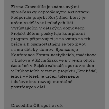
Firma Crocodille je známa svými
společensky odpovědnými aktivitami.
Podporuje projekt Roz(h)led, který je
určen vzdělávání mladých lidí
vyrůstajících v dětských domovech.
Projekt dětem poskytuje komplexní
program připravující je na vstup na trh
práce a k osamostatnění se pro život
mimo dětský domov. Sponzoruje
Konference Fórum neslyšících, roadshow
v budově VŠE na Žižkově a v jejím okolí,
částečně v Rajské zahradě, sportovní den
v Průhonicích v rámci projektu „Emiliáda“,
jehož výtěžek je určen tělesnému
i duševnímu rozvoji mentálně
postižených dětí.
Crocodille ČR, spol. s r.o.k