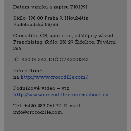
Datum vzniku a zápisu 7.10.1991
Sídlo 198 00 Praha 9, Hloubětín,
Poděbradská 88/55
Crocodille ČR, spol. s r.o., odštěpný závod
Franchising, Sídlo: 281 29 Žiželice, Tovární
386
IČ 430 01 343, DIČ CZ43001343
Info o firmě
na
http://www.crocodille.com/
.
Podnikové video – viz
http://www.crocodille.com/cs/about-us
Tel.: +420 283 061 711. E-mail:
info@crocodille.com.