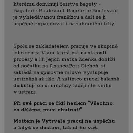
kterému dominují čerstvé bagety -
Bageterie Boulevard. Bageterie Boulevard
je vyhledávanou franšízou a daří se jí
úspěšně expandovat i na zahraniční trhy.
Spolu se zakladatelem pracuje ve skupině
jeho sestra Klára, která má na starosti
procesy a IT. Jejich matka Zdeňka dohlíží
od počátku na finance.Petr Cichoň si
zakládá na spisovné mluvě, vystupuje
umírněně až tiše. A zatímco mnozí halasně
diskutují, on si mnohdy raději čte knihu
v ústraní.
Při své práci se řídí heslem "Všechno,
co děláme, musí chutnat!"
Mottem je
Vytrvale pracuj na úspěchu
a když se dostaví, tak si ho važ.