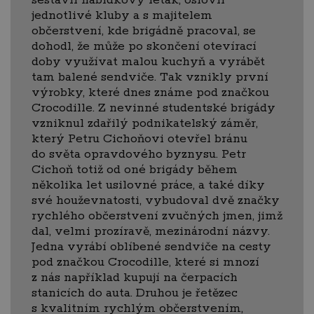
jednotlivé kluby a s majitelem
občerstvení, kde brigádně pracoval, se
dohodl, že může po skončení otevírací
doby využívat malou kuchyň a vyrábět
tam balené sendviče. Tak vznikly první
výrobky, které dnes známe pod značkou
Crocodille. Z nevinné studentské brigády
vzniknul zdařilý podnikatelský záměr,
který Petru Cichoňovi otevřel bránu
do světa opravdového byznysu. Petr
Cichoň totiž od oné brigády během
několika let usilovné práce, a také díky
své houževnatosti, vybudoval dvě značky
rychlého občerstvení zvučných jmen, jimž
dal, velmi prozíravě, mezinárodní názvy.
Jedna vyrábí oblíbené sendviče na cesty
pod značkou Crocodille, které si mnozí
z nás například kupují na čerpacích
stanicích do auta. Druhou je řetězec
s kvalitním rychlým občerstvením,