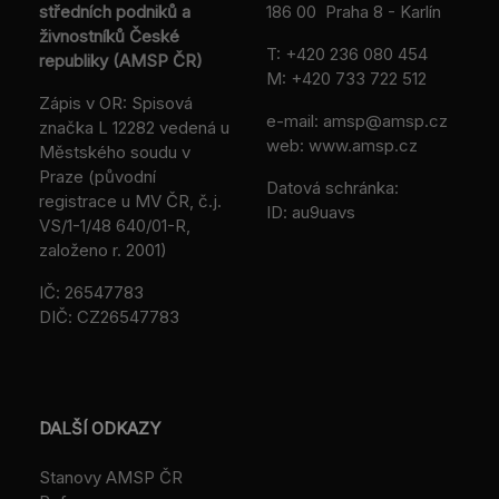
středních podniků a
186 00 Praha 8 - Karlín
živnostníků České
T:
+420 236 080 454
republiky (AMSP ČR)
M:
+420 733 722 512
Zápis v OR: Spisová
e-mail:
amsp@amsp.cz
značka L 12282 vedená u
web: www.amsp.cz
Městského soudu v
Praze (původní
Datová schránka:
registrace u MV ČR, č.j.
ID: au9uavs
VS/1-1/48 640/01-R,
založeno r. 2001)
IČ: 26547783
DIČ: CZ26547783
DALŠÍ ODKAZY
Stanovy AMSP ČR