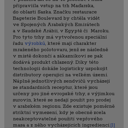
připraviila vstup na trh Maďarska,
do oblasti Saska. Značku restaurace
Bageterie Boulevard by chtěla vidět
ve Spojených Arabských Emirátech
a v Saudské Arábii, v Egyptě či Maroku.
Pro tyto trhy má vytvořenou speciální
řadu
výrobků
, které mají charakter
mraženého polotovaru, jenž se následně
v místě dokončí a zákazníkovi se pak
dodává produkt chlazený. Díky této
technologii dokáže logisticky uspokojit
distributory operující na velkém území.
Náplně jednotlivých sendvičů vycházejí
ze standardních receptur, které jsou
určeny pro jiné evropské trhy, s výjimkou
surovin, které se nedají použít pro prodej
v arabském regionu. Zde existuje poměrně
striktní vymezení, kdy je obecně zcela
neakceptovatelné použití vepřového
masa a z něho vycházejících ingrediencí.
[1]