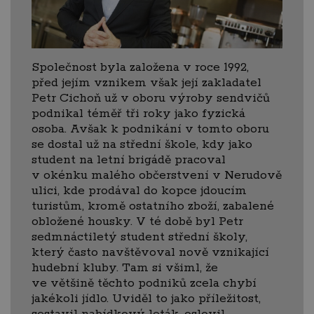
Společnost byla založena v roce 1992,
před jejím vznikem však její zakladatel
Petr Cichoň už v oboru výroby sendvičů
podnikal téměř tři roky jako fyzická
osoba. Avšak k podnikání v tomto oboru
se dostal už na střední škole, kdy jako
student na letní brigádě pracoval
v okénku malého občerstvení v Nerudově
ulici, kde prodával do kopce jdoucím
turistům, kromě ostatního zboží, zabalené
obložené housky. V té době byl Petr
sedmnáctiletý student střední školy,
který často navštěvoval nově vznikající
hudební kluby. Tam si všiml, že
ve většině těchto podniků zcela chybí
jakékoli jídlo. Uviděl to jako příležitost,
sestavil nabídkový leták, oslovil