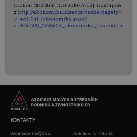
Cichoň. 28.2.2016. [Cit.2018-17-02]. Dostupné
z
http://ekonomika.idnes.cz/ceske-bagety-
v-asii-0ai-/ekonomika.aspx?
c=A160219_2226603_ekonomika_tumo#utm_so
KONTAKTY
Asociace malých a
Sokolovská 100/94