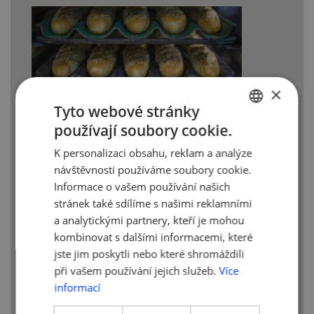
×
Tyto webové stránky
používají soubory cookie.
CZECH
K personalizaci obsahu, reklam a analýze
ENGLISH
Společnost Crocodille vytváří své vlastní
návštěvnosti používáme soubory cookie.
receptury na výrobu pečiva. V sortimentu
Informace o vašem používání našich
Crocodille najdete celozrnné pečivo,
stránek také sdílíme s našimi reklamními
žitnou, ječnou mouku. Pečivo je
a analytickými partnery, kteří je mohou
obohacováno o semínka dýňová,
kombinovat s dalšími informacemi, které
sezamová, vločky, v sortimentu najdete
jste jim poskytli nebo které shromáždili
pečivo s vysokým obsahem vlákniny.
při vašem používání jejich služeb.
Více
informací