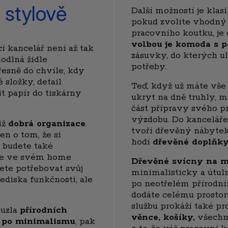
 stylově
Další možností je klasi
pokud zvolíte vhodný 
pracovního koutku, j
volbou je komoda s p
í kancelář není až tak
zásuvky, do kterých u
odlná židle
potřeby.
řesně do chvíle, kdy
 složky, detail
Teď, když už máte vše
t papír do tiskárny
ukryt na dně truhly, m
část přípravy svého p
výzdobu. Do kanceláře
iž
dobrá organizace
.
tvoří dřevěný nábytek
n o tom, že si
hodí
dřevěné doplňky
e budete také
 se ve svém home
Dřevěné svícny na m
dete potřebovat svůj
minimalisticky a útul
ediska funkčnosti, ale
po neotřelém přírodní
dodáte celému prostoru
službu prokáží také p
ouzla
přírodních
věnce, košíky,
všechny
e po minimalismu
, pak