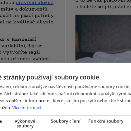
o to, že váš pracovní 
padnou
dřevěné úložné
a budete se při práci cí
í smluv a dokumentů,
žít na psací potřeby,
al na květináč, abyste
.
cí v kanceláří
 variabilní, dají se
k vytvoříte regál
inou přírodní vzhled
ny s gravírováním
.
mi natřít požadovaným
 stránky používají soubory cookie.
m vybavení kanceláře,
s nátěrem. Tento
obsahu, reklam a analýze návštěvnosti používáme soubory cookie.
oustu možností, jak
ašich stránek také sdílíme s našimi reklamními a analytickými par
koutek, který bude
 s dalšími informacemi, které jste jim poskytli nebo které shro
řípadný nepořádek.
Dřevěný stojánek na mo
lužeb.
Více informací
vychytávkou, díky kte
budete zoufale hledat m
é
Výkonové
Soubory cílení
Funkční soubory
soubory
naposledy. A pokud vá