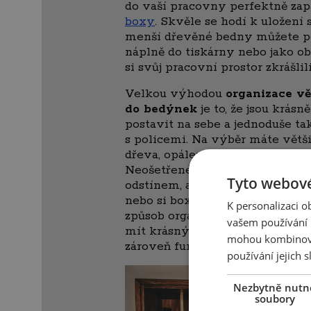
do vaší pracovny perfektně za
boxy
. Skvěle se hodí k uložen
menší dřevěné bedny můžete pou
náplně do tiskárny nebo jako ob
si svůj pracovní prostor zkrášlili
Velkou výhodou
organizace vě
do bedýnek
je to, že jsou krásně
postavit na sebe a jednoduše ta
s policemi. Na výběr máte větš
dřeva, opálený design nebo
bed
Neošetřené dřevo si můžete sa
Tyto webové
odstínem, aby ladilo se zbytke
nebo si boxy můžete pořídit už 
K personalizaci 
způsob organizace vám nabízí sp
vašem používání n
mít krásný a stylový pracovní 
mohou kombinovat
zároveň funkční a schováte i p
používání jejich s
Nezbytně nutn
soubory