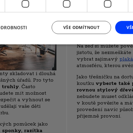
nostalgická nálada, k
vzpomínky zachycené n
rozhodně umístěte
dře
nebo s
motivy na mír
ODROBNOSTI
VŠE ODMÍTNOUT
VŠ
z vaší domácí kancelář
mnohem raději.
Na zeď si můžete pově
jistotu, že nezmeškáte
vybrat zajímavý
plaká
atmosféru, kterou své
ty skladovat i dlouhá
Jako třešničku na dort
ušných úřadů. Pro tyto
koutku
vyberte také 
 truhly
. Často
rovnou stylový dřev
budete mít možnost
nebudete muset odkláda
ezpečit a vyhnout se
v koutě pověsíte a má
 udělají vaše děti
provedení navíc působ
rbu.
příjemně provoní.
řských pomůcek jako
, sponky, razítka