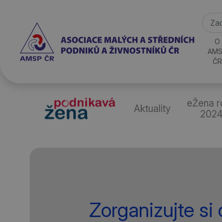
O
AMS
ČR
eŽena r
Aktuality
202
Zorganizujte si