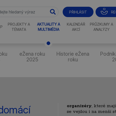
RE
PŘIHLÁSIT
PROJEKTY A
AKTUALITY A
KALENDÁŘ
PRŮZKUMY A
P
TÉMATA
MULTIMÉDIA
AKCÍ
ANALÝZY
oku
eŽena roku
Historie eŽena
Podnik
4
2025
roku
2
organizéry
, které ma
 domácí
se vejdou i na menší st