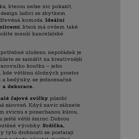
ka, kterou nelze nic pokazit,
design ladící se zbytkem
e dřevěná komoda.
Ideální
olicemi
, která má ovšem také
ložíte menší kancelářské
 potřebné uloženo, nepořádek je
ůžete se zaměřit na kreativnější
racovního koutku – jeho
, kde většinu úložných prostor
 a bedýnky, se jednoznačně
 a dekorace.
alé čajové svíčky
působí
ně zároveň. Když navíc sáhnete
m svícnu s ponechanou kůrou,
 ještě větší šmrnc. Dobrou
routěné výrobky.
Srdíčka,
 tyto drobnosti se postarají