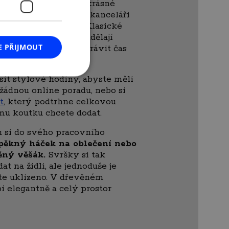
terou mohou vyvolat krásné
a fotkách, pak si v kanceláři
věné fotorámečky.
Klasické
u
, všechny varianty udělají
E PŘIJMOUT
e místo, kde budete trávit čas
sit stylové hodiny, abyste měli
 žádnou online poradu, nebo si
t
, který podtrhne celkovou
mu koutku chcete dodat.
u si do svého pracovního
pěkný háček na oblečení nebo
ěný věšák.
Svršky si tak
t na židli, ale jednoduše je
te uklizeno. V dřevěném
í elegantně a celý prostor