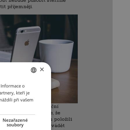
kout nebude působit sterilně
tit příjemněji.
×
 Informace o
CZECH
tnery, kteří je
ENGLISH
máždili při vašem
bil je další organizační
ré se vám už nestane, že
ísto, kde jste telefon položili
Nezařazené
soubory
s nebude od práce odvádět