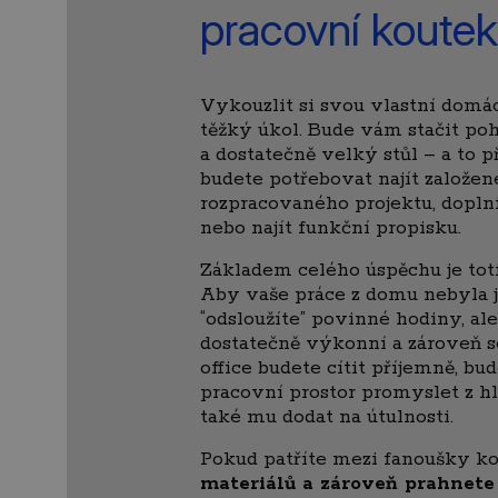
pracovní koutek
Vykouzlit si svou vlastní domác
těžký úkol. Bude vám stačit poh
a dostatečně velký stůl – a to p
budete potřebovat najít založené
rozpracovaného projektu, doplni
nebo najít funkční propisku.
Základem celého úspěchu je tot
Aby vaše práce z domu nebyla je
“odsloužíte” povinné hodiny, al
dostatečně výkonní a zároveň
office budete cítit příjemně, bu
pracovní prostor promyslet z hl
také mu dodat na útulnosti.
Pokud patříte mezi fanoušky k
materiálů a zároveň prahnet