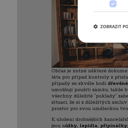
ZOBRAZIT P
Občas je nutné některé dokumen
léta pro případ kontroly z přísl
případy se skvěle hodí
dřevěné
umožňují použití zámku, takže 
všechny důležité “poklady” zab
situaci, že si z důležitých smluv
prostor pro svou uměleckou tvo
K uložení drobnějších kancelá
jsou n
ůžky, lepidla, připínáčky