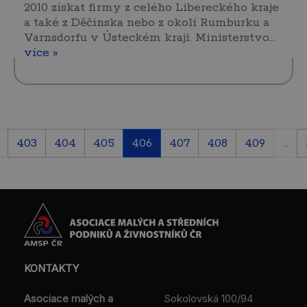
2010 získat firmy z celého Libereckého kraje
a také z Děčínska nebo z okolí Rumburku a
Varnsdorfu v Ústeckém kraji. Ministerstvo…
více »
403
404
405
406
407
408
409
...
KONTAKTY
Asociace malých a
Sokolovská 100/94