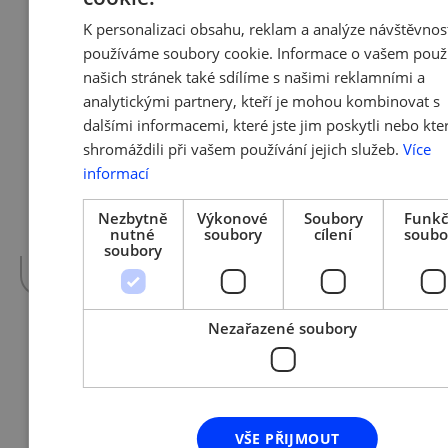
K personalizaci obsahu, reklam a analýze návštěvnos
používáme soubory cookie. Informace o vašem použ
8. 11. 2010 | Eva Svobodová
našich stránek také sdílíme s našimi reklamními a
Českým malým a středním
analytickými partnery, kteří je mohou kombinovat s
podnikům ubude byrokracie
dalšími informacemi, které jste jim poskytli nebo kte
shromáždili při vašem používání jejich služeb.
Více
Ministerstvo průmyslu a obchodu slibuje
informací
navázání na předchozí vládu a chce zrušit
minimálně třicet byrokratických omezení
Nezbytně
Výkonové
Soubory
Funkč
ročně. Navrhované změny by měly začít ale
nutné
soubory
cílení
soubo
platit až od…
více »
soubory
Nezařazené soubory
8. 11. 2010 | Eva Svobodová
Stát nakoupí dobré nápady
speciální fond představí v lednu
VŠE PŘIJMOUT