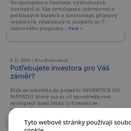
Ve spolupráci s Centrem výzkumných
kontraktů si Vás dovolujeme informovat o
pořádaných kurzech a mentoringu přípravy
úspěšných výzkumných projektů do 7.
rámcového programu.…
více »
8. 11. 2010 | Eva Svobodová
Potřebujete investora pro Váš
záměr?
Blíží se uzávěrka do projektu INVESTICE DO
NÁPADU, který má za cíl zprostředkovat
spolupráci mezi lidmi či firmami se
zajímavým podnikatelským záměrem a
mezi investory. Máte…
více »
Tyto webové stránky používají soub
cookie.