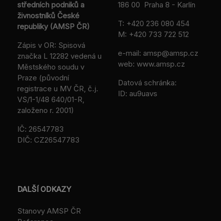
středních podniků a
186 00 Praha 8 - Karlín
živnostníků České
T:
+420 236 080 454
republiky (AMSP ČR)
M:
+420 733 722 512
Zápis v OR: Spisová
e-mail:
amsp@amsp.cz
značka L 12282 vedená u
web: www.amsp.cz
Městského soudu v
Praze (původní
Datová schránka:
registrace u MV ČR, č.j.
ID: au9uavs
VS/1-1/48 640/01-R,
založeno r. 2001)
IČ: 26547783
DIČ: CZ26547783
DALŠÍ ODKAZY
Stanovy AMSP ČR