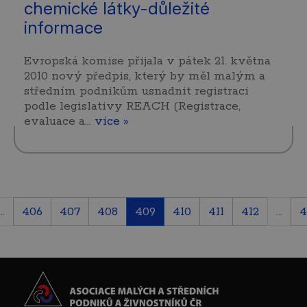
chemické látky-důležité
informace
Evropská komise přijala v pátek 21. května
2010 nový předpis, který by měl malým a
středním podnikům usnadnit registraci
podle legislativy REACH (Registrace,
evaluace a…
více »
...
406
407
408
409
410
411
412
...
4