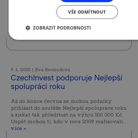
Burza cenných papírů ve Varšavě povede ve
VŠE ODMÍTNOUT
dnech 21. – 22. 6. 2010 již podruhé v České
republice a ve Slovenské republice
ZOBRAZIT PODROBNOSTI
semináře věnované trhu NewConnect. Trh
NewConnect byl…
více »
9. 6. 2010 | Eva Svobodová
CzechInvest podporuje Nejlepší
spolupráci roku
Až do konce června se mohou podniky
přihlásit do soutěže Nejlepší spolupráce roku
a získat tak příležitost na výhru 100 000 Kč.
Uspět mohou ti, kdo v roce 2009 realizovali…
více »