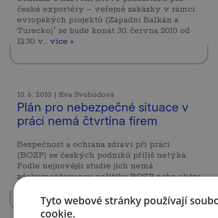
české exportéry – veřejné zakázky v rámci
evropských projektů (Západní Balkán a
Turecko)“ se bude konat 30. června 2010 od
12:30 v…
více »
10. 6. 2010 | Eva Svobodová
Plán pro nebezpečné situace v
práci nemá čtvrtina firem
Bezpečnost a ochrana zdraví při práci
(BOZP) se českých podniků příliš netýká.
Podle nejnovější studie jich nemá
zdokumentovanou politiku BOZP nebo akční
plán čtvrtina z nich.…
více »
Tyto webové stránky používají soub
cookie.