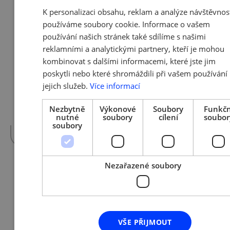
K personalizaci obsahu, reklam a analýze návštěvnos
10. 6. 2010 | Eva Svobodová
používáme soubory cookie. Informace o vašem
Pronikání podniků na zahraniční
používání našich stránek také sdílíme s našimi
trhy
reklamními a analytickými partnery, kteří je mohou
kombinovat s dalšími informacemi, které jste jim
poskytli nebo které shromáždili při vašem používání
Setkání exportérů a panelová diskuse na
jejich služeb.
Více informací
téma „Pronikání podniků na zahraniční trhy“
se koná 23. června 2010 od 9:30 h do 12:45 h v
Nezbytně
Výkonové
Soubory
Funkčn
Prague Marriott Hotel (sál Moravia 2), V…
nutné
soubory
cílení
soubor
více »
soubory
Nezařazené soubory
9. 6. 2010 | Eva Svobodová
Máte zájem o zisk kapitálu a
rozvoj firmy prostřednictvím
burzovního trhu?
VŠE PŘIJMOUT