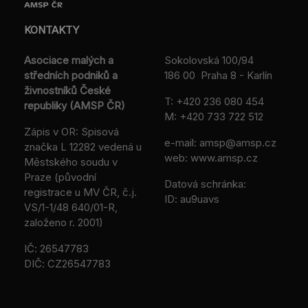
KONTAKTY
Asociace malých a
Sokolovská 100/94
středních podniků a
186 00 Praha 8 - Karlín
živnostníků České
T:
+420 236 080 454
republiky (AMSP ČR)
M:
+420 733 722 512
Zápis v OR: Spisová
e-mail:
amsp@amsp.cz
značka L 12282 vedená u
web: www.amsp.cz
Městského soudu v
Praze (původní
Datová schránka:
registrace u MV ČR, č.j.
ID: au9uavs
VS/1-1/48 640/01-R,
založeno r. 2001)
IČ: 26547783
DIČ: CZ26547783