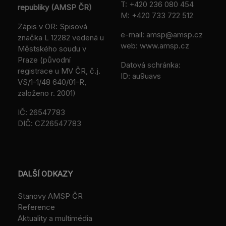
T:
+420 236 080 454
republiky (AMSP ČR)
M:
+420 733 722 512
Zápis v OR: Spisová
e-mail:
amsp@amsp.cz
značka L 12282 vedená u
web: www.amsp.cz
Městského soudu v
Praze (původní
Datová schránka:
registrace u MV ČR, č.j.
ID: au9uavs
VS/1-1/48 640/01-R,
založeno r. 2001)
IČ: 26547783
DIČ: CZ26547783
DALŠÍ ODKAZY
Stanovy AMSP ČR
Reference
Aktuality a multimédia