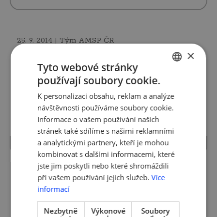
25. 9. 2014 | Tým AMSP ČR
29. průzkum AMSP ČR – EU
×
dotace
Tyto webové stránky
používají soubory cookie.
CZECH
Hlavním cílem výzkumu bylo zjistit postoje
K personalizaci obsahu, reklam a analýze
ENGLISH
a zkušenosti malých a středních podniků i
návštěvnosti používáme soubory cookie.
obcí s čerpáním finančních prostředků, s
Informace o vašem používání našich
výstupy dále pracovat a prezentovat je
stránek také sdílíme s našimi reklamními
směrem k veř…
více »
a analytickými partnery, kteří je mohou
kombinovat s dalšími informacemi, které
jste jim poskytli nebo které shromáždili
při vašem používání jejich služeb.
Více
8. 7. 2011 | Tým AMSP ČR
informací
11. průzkum AMSP ČR (pro MPO)
– Využití pomoci z OPPI
Nezbytně
Výkonové
Soubory