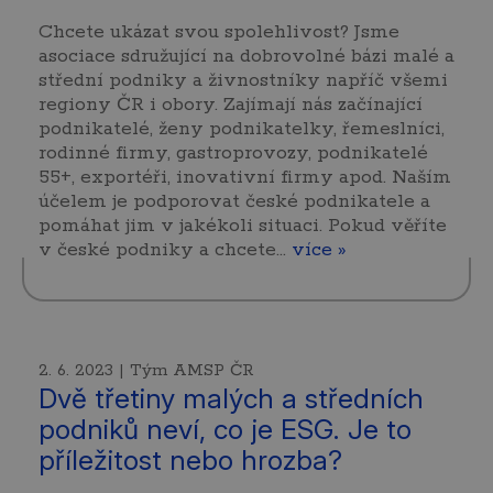
Chcete ukázat svou spolehlivost? Jsme
asociace sdružující na dobrovolné bázi malé a
střední podniky a živnostníky napříč všemi
regiony ČR i obory. Zajímají nás začínající
podnikatelé, ženy podnikatelky, řemeslníci,
rodinné firmy, gastroprovozy, podnikatelé
55+, exportéři, inovativní firmy apod. Naším
účelem je podporovat české podnikatele a
pomáhat jim v jakékoli situaci. Pokud věříte
v české podniky a chcete…
více »
2. 6. 2023 | Tým AMSP ČR
Dvě třetiny malých a středních
podniků neví, co je ESG. Je to
příležitost nebo hrozba?