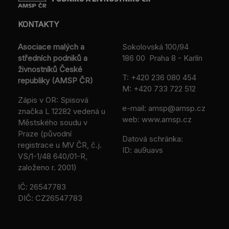
KONTAKTY
Asociace malých a
Sokolovská 100/94
středních podniků a
186 00 Praha 8 - Karlín
živnostníků České
T:
+420 236 080 454
republiky (AMSP ČR)
M:
+420 733 722 512
Zápis v OR: Spisová
e-mail:
amsp@amsp.cz
značka L 12282 vedená u
web: www.amsp.cz
Městského soudu v
Praze (původní
Datová schránka:
registrace u MV ČR, č.j.
ID: au9uavs
VS/1-1/48 640/01-R,
založeno r. 2001)
IČ: 26547783
DIČ: CZ26547783