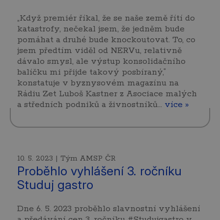
„Když premiér říkal, že se naše země řítí do
katastrofy, nečekal jsem, že jedněm bude
pomáhat a druhé bude knockoutovat. To, co
jsem předtím viděl od NERVu, relativně
dávalo smysl, ale výstup konsolidačního
balíčku mi přijde takový posbíraný,“
konstatuje v byznysovém magazínu na
Rádiu Zet Luboš Kastner z Asociace malých
a středních podniků a živnostníků…
více »
10. 5. 2023 | Tým AMSP ČR
Proběhlo vyhlášení 3. ročníku
Studuj gastro
Dne 6. 5. 2023 proběhlo slavnostní vyhlášení
a předávání cen 3. ročníku #Studujgastro v