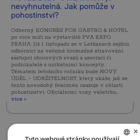
nevyhnutelná. Jak pomůže v
pohostinství?
Odborný KONGRES FOR GASTRO & HOTEL
po roce míří na výstaviště PVA EXPO
PRAHA. Již 1. listopadu se v Letňanech sejdou
odborníci na veřejné hromadné stravování,
zástupci oborových svazů a asociací či
podnikatelé s unikátními koncepty.
Tématem letošního ročníku bude NOVÝ
ÚDĚL – UDRŽITELNOST, který ukáže, jak se
tento novodobý fenomén usazuje v oblasti
pohostinství. Oficiálními vozy veletrhu…
více »
×
4. 9. 2023 | Tým AMSP ČR
Tyto webové stránky používají