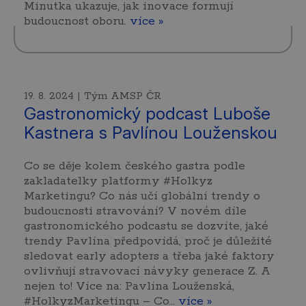
Minutka ukazuje, jak inovace formují
budoucnost oboru.
více »
19. 8. 2024 | Tým AMSP ČR
Gastronomický podcast Luboše
Kastnera s Pavlínou Louženskou
Co se děje kolem českého gastra podle
zakladatelky platformy #Holkyz
Marketingu? Co nás učí globální trendy o
budoucnosti stravování? V novém díle
gastronomického podcastu se dozvíte, jaké
trendy Pavlína předpovídá, proč je důležité
sledovat early adopters a třeba jaké faktory
ovlivňují stravovací návyky generace Z. A
nejen to! Více na: Pavlína Louženská,
#HolkyzMarketingu – Co…
více »