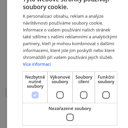
Zapojte se do 4. ročníku Studuj
soubory cookie.
gastro
CZECH
K personalizaci obsahu, reklam a analýze
ENGLISH
návštěvnosti používáme soubory cookie.
V srpnu roku 2023 vyhlásila Asociace
malých a středních podniků a živnostníků
Informace o vašem používání našich stránek
ČR ve spolupráci s Českým
také sdílíme s našimi reklamními a analytickými
gastronomickým institutem již 4. ročník
partnery, kteří je mohou kombinovat s dalšími
Studuj gastro. Program je určen středním
informacemi, které jste jim poskytli nebo které
gastronomickým školám napříč Českou
shromáždili při vašem používání jejich služeb.
republikou, které se snaží výhradně přes
Více informací
sociální sítě motivovat studenty posledních
ročníků základních škol ke středoškolskému
Nezbytně
Výkonové
Soubory
Funkční
studiu gastronomie. Dlouhodobým cílem
nutné
soubory
cílení
soubory
programu je pozvednutí reputace…
více »
soubory
Nezařazené soubory
31. 7. 2023 | Tým AMSP ČR
Konference RUP23: Digitalizace