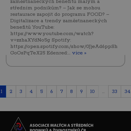
zaměstnaneckých benefitů malým a
středním podnikům? – Jak se mohou
restaurace zapojit do programu FOOD? –
Digitalizace a trendy zaměstnaneckých
benefitů YouTube:
https://www.youtube.com/watch?
v=zzhaXYdNo5g Spotify:
https://open.spotify.com/show/0JjeAd6ppSh
GoOsPqTeX25 Edenred:…
více »
1
2
3
4
5
6
7
8
9
10
...
33
34