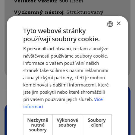
Velikost vzorku:
500 firem
Výzkumný
nástroj:
Strukturovaný
dotazník v délce 10 minut
×
Tyto webové stránky
Sběr dat: 17.
8. – 1. 9. 2017
používají soubory cookie.
CZECH
Realizaci sběru dat a analýzu provedla
K personalizaci obsahu, reklam a analýze
výzkumná agentura IPSOS.
ENGLISH
návštěvnosti používáme soubory cookie.
Informace o vašem používání našich
stránek také sdílíme s našimi reklamními
a analytickými partnery, kteří je mohou
kombinovat s dalšími informacemi, které
jste jim poskytli nebo které shromáždili
PŘÍLOHY
při vašem používání jejich služeb.
Více
informací
Nezbytně
Výkonové
Soubory
nutné
soubory
cílení
Ipsos-pro-
soubory
AMSP_Dotace_závěrečná-