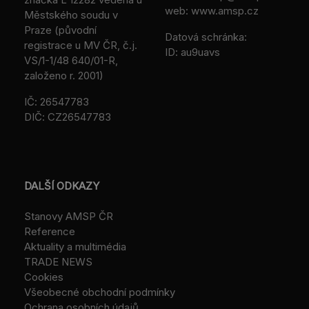
web: www.amsp.cz
Městského soudu v
Praze (původní
Datová schránka:
registrace u MV ČR, č.j.
ID: au9uavs
VS/1-1/48 640/01-R,
založeno r. 2001)
IČ: 26547783
DIČ: CZ26547783
DALŠÍ ODKAZY
Stanovy AMSP ČR
Reference
Aktuality a multimédia
TRADE NEWS
Cookies
Všeobecné obchodní podmínky
Ochrana osobních údajů