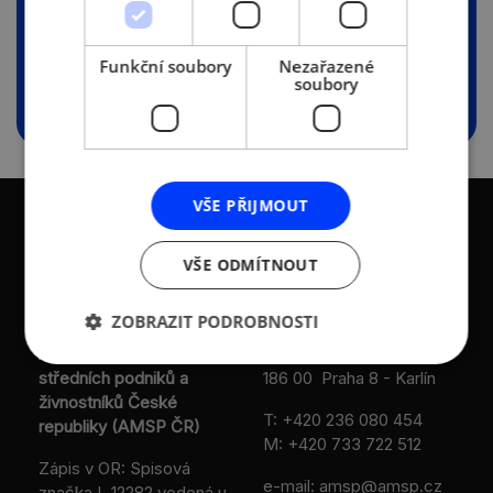
zpráva-výzkum-MSP-1.pdf
(1.34 MB)
Funkční soubory
Nezařazené
soubory
VŠE PŘIJMOUT
VŠE ODMÍTNOUT
KONTAKTY
ZOBRAZIT PODROBNOSTI
Asociace malých a
Sokolovská 100/94
středních podniků a
186 00 Praha 8 - Karlín
živnostníků České
T:
+420 236 080 454
republiky (AMSP ČR)
M:
+420 733 722 512
Zápis v OR: Spisová
e-mail:
amsp@amsp.cz
značka L 12282 vedená u