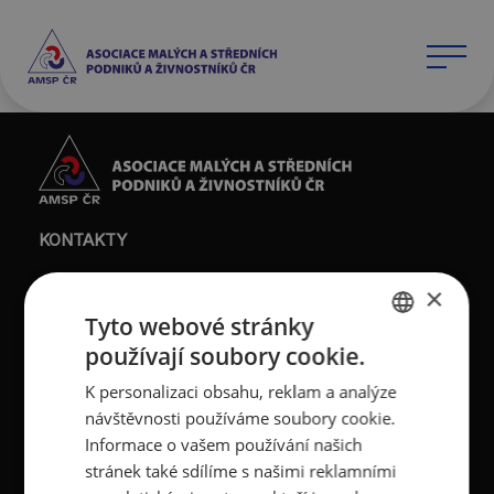
KONTAKTY
Asociace malých a
Sokolovská 100/94
×
středních podniků a
186 00 Praha 8 - Karlín
Tyto webové stránky
živnostníků České
používají soubory cookie.
T:
+420 236 080 454
CZECH
republiky (AMSP ČR)
M:
+420 733 722 512
K personalizaci obsahu, reklam a analýze
ENGLISH
Zápis v OR: Spisová
návštěvnosti používáme soubory cookie.
e-mail:
amsp@amsp.cz
značka L 12282 vedená u
Informace o vašem používání našich
web: www.amsp.cz
Městského soudu v
stránek také sdílíme s našimi reklamními
Praze (původní
Datová schránka: