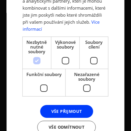
a analytickými partnery, kteří je mohou
registrace u MV ČR, č.j.
ID: au9uavs
kombinovat s dalšími informacemi, které
VS/1-1/48 640/01-R,
založeno r. 2001)
jste jim poskytli nebo které shromáždili
při vašem používání jejich služeb.
Více
IČ: 26547783
informací
DIČ: CZ26547783
Nezbytně
Výkonové
Soubory
nutné
soubory
cílení
soubory
DALŠÍ ODKAZY
Funkční soubory
Nezařazené
Stanovy AMSP ČR
soubory
Reference
Aktuality a multimédia
TRADE NEWS
Cookies
Všeobecné obchodní podmínky
VŠE PŘIJMOUT
Ochrana osobních údajů
LEGISLATIVA
VŠE ODMÍTNOUT