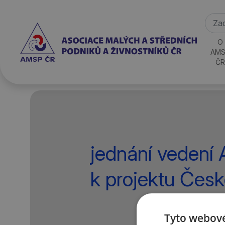
O
AMS
ČR
jednání veden
k projektu Česko
Tyto webové