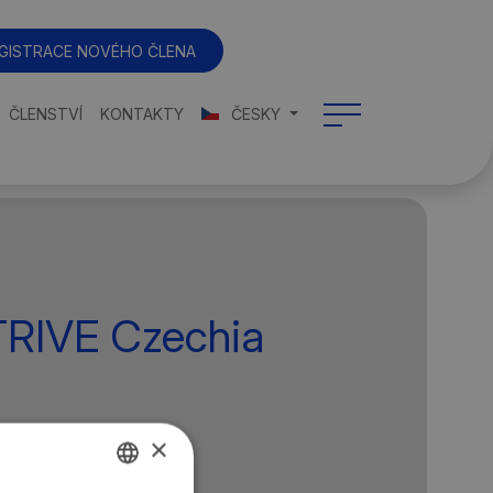
GISTRACE NOVÉHO ČLENA
ČLENSTVÍ
KONTAKTY
ČESKY
TRIVE Czechia
×