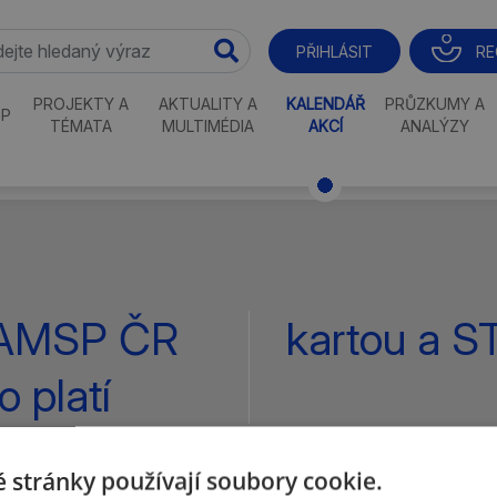
RE
PŘIHLÁSIT
PROJEKTY A
AKTUALITY A
KALENDÁŘ
PRŮZKUMY A
P
TÉMATA
MULTIMÉDIA
AKCÍ
ANALÝZY
í AMSP ČR
kartou a S
 platí
 stránky používají soubory cookie.