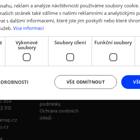
obsahu, reklam a analýze návštěvnosti používáme soubory cookie.
ašich stránek také sdílíme s našimi reklamními a analytickými par
 s dalšími informacemi, které jste jim poskytli nebo které shro
lužeb.
Více informací
é
Výkonové
Soubory cílení
Funkční soubory
soubory
DALŠÍ ODKAZY
LEGISLATIVA
Stanovy AMSP ČR
Legislativní rada
Reference
Legislativní návrhy
Aktuality a multimédia
Legislativní partneř
ODROBNOSTI
VŠE ODMÍTNOUT
VŠ
/94
TRADE NEWS
- Karlín
Cookies
Všeobecné obchodní
0 454
podmínky
2 512
Ochrana osobních
údajů
msp.cz
p.cz
a: