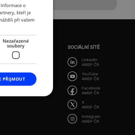
 Informace o
CZECH
tnery, kteří je
ENGLISH
máždili při vašem
Nezařazené
O AMSP ČR
soubory
Představenstvo
SOCIÁLNÍ SÍTĚ
Dozorčí rada
LinkedIn
AMSP ČR
i
YouTube
E PŘIJMOUT
AMSP ČR
Facebook
AMSP ČR
X
AMSP ČR
Instagram
AMSP ČR