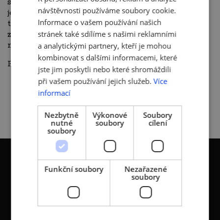
směřují, jak ulehčit společnostem práci pomocí
ENGLISH
návštěvnosti používáme soubory cookie.
jednoho prostředí a třeba i to, jak vnímají AI, jaké
Informace o vašem používání našich
technologie AI nabízí a co mohou jakožto jeden
stránek také sdílíme s našimi reklamními
z mála certifikovaných partnůrů Google
nabídnout.
a analytickými partnery, kteří je mohou
kombinovat s dalšími informacemi, které
Podcast si poslechněte
ZDE.
jste jim poskytli nebo které shromáždili
při vašem používání jejich služeb.
Více
informací
ČLÁNKY
Nezbytně
Výkonové
Soubory
nutné
soubory
cílení
soubory
Funkční soubory
Nezařazené
soubory
KONTAKTY
Asociace malých a
Sokolovská 100/94