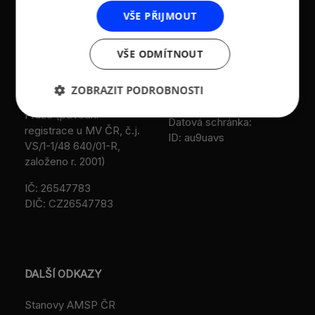
středních podniků a
186 00 Praha 8 - Karlín
VŠE PŘIJMOUT
živnostníků České
T:
+420 236 080 454
republiky (AMSP ČR)
M:
+420 733 722 512
VŠE ODMÍTNOUT
Zápis v OR: Spisová
e-mail:
amsp@amsp.cz
značka L 12282 vedená u
ZOBRAZIT PODROBNOSTI
web: www.amsp.cz
Městského soudu v
Praze (původní
Datová schránka:
registrace u MV ČR, č.j.
ID: au9uavs
VS/1-1/48 640/01-R,
založeno r. 2001)
IČ: 26547783
DIČ: CZ26547783
DALŠÍ ODKAZY
Stanovy AMSP ČR