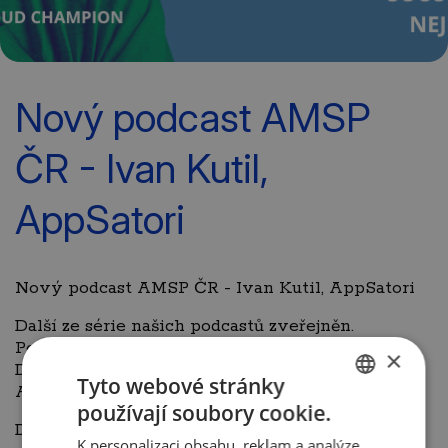
Nový podcast AMSP
ČR - Ivan Kutil,
AppSatori
Nový podcast AMSP ČR - Ivan Kutil, AppSatori
Další ze série našich podcastů zveřejněn.
Posledním hostem byl Ivan Kutil, CTO, Google
×
Developer Expert & Cloud Champion Innovator,
Tyto webové stránky
AppSatori.
používají soubory cookie.
CZECH
Dozvíte se v něm např. příběh AppSatori, kam
K personalizaci obsahu, reklam a analýze