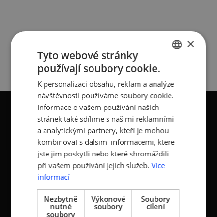
×
Tyto webové stránky
ČLÁNKY
používají soubory cookie.
CZECH
K personalizaci obsahu, reklam a analýze
ENGLISH
návštěvnosti používáme soubory cookie.
Informace o vašem používání našich
stránek také sdílíme s našimi reklamními
a analytickými partnery, kteří je mohou
kombinovat s dalšími informacemi, které
KONTAKTY
jste jim poskytli nebo které shromáždili
při vašem používání jejich služeb.
Více
Asociace malých a
Sokolovská 100/94
informací
středních podniků a
186 00 Praha 8 - Karlín
živnostníků České
T:
+420 236 080 454
Nezbytně
Výkonové
Soubory
republiky (AMSP ČR)
nutné
soubory
cílení
M:
+420 733 722 512
soubory