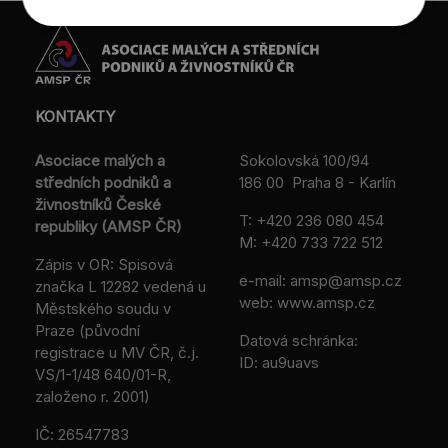
KONTAKTY
Asociace malých a
Sokolovská 100/94
středních podniků a
186 00 Praha 8 - Karlín
živnostníků České
T:
+420 236 080 454
republiky (AMSP ČR)
M:
+420 733 722 512
Zápis v OR: Spisová
e-mail:
amsp@amsp.cz
značka L 12282 vedená u
web: www.amsp.cz
Městského soudu v
Praze (původní
Datová schránka:
registrace u MV ČR, č.j.
ID: au9uavs
VS/1-1/48 640/01-R,
založeno r. 2001)
IČ: 26547783