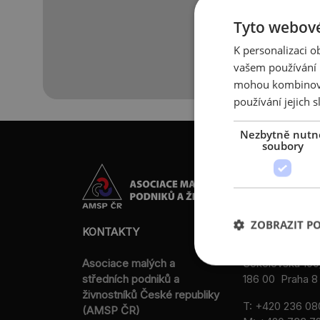
Tyto webové
K personalizaci 
vašem používání n
mohou kombinovat
používání jejich s
Nezbytně nutn
soubory
ZOBRAZIT P
KONTAKTY
Asociace malých a
Sokolovská 100
středních podniků a
186 00 Praha 8 
živnostníků České republiky
T:
+420 236 08
(AMSP ČR)