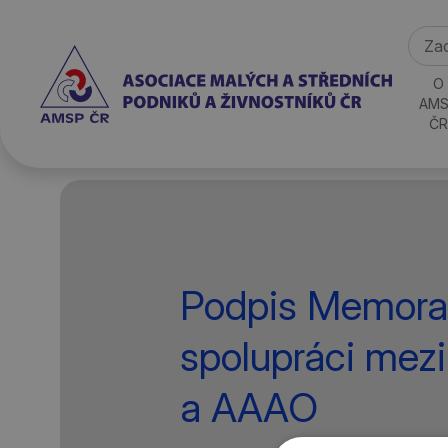
O
AMS
ČR
Podpis Memora
spolupráci me
a AAAO