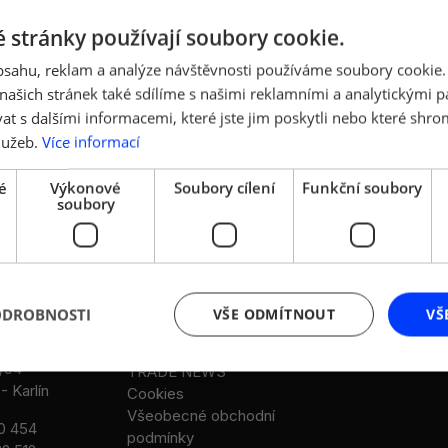
 stránky používají soubory cookie.
obsahu, reklam a analýze návštěvnosti používáme soubory cookie.
ašich stránek také sdílíme s našimi reklamními a analytickými par
 s dalšími informacemi, které jste jim poskytli nebo které shro
lužeb.
Více informací
é
Výkonové
Soubory cílení
Funkční soubory
soubory
DALŠÍ ODKAZY
LEGISLATIVA
Stanovy AMSP ČR
Legislativní rada
ODROBNOSTI
VŠE ODMÍTNOUT
VŠ
Reference
Legislativní návrhy
Aktuality a multimédia
Legislativní partneř
/94
TRADE NEWS
- Karlín
Cookies
Všeobecné obchodní
0 454
podmínky