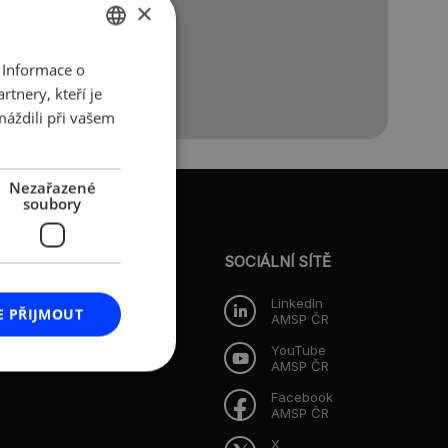
×
 Informace o
CZECH
tnery, kteří je
ENGLISH
máždili při vašem
Nezařazené
soubory
O AMSP ČR
Představenstvo
SOCIÁLNÍ SÍTĚ
Dozorčí rada
LinkedIn
E PŘIJMOUT
AMSP ČR
i
YouTube
AMSP ČR
Facebook
AMSP ČR
X