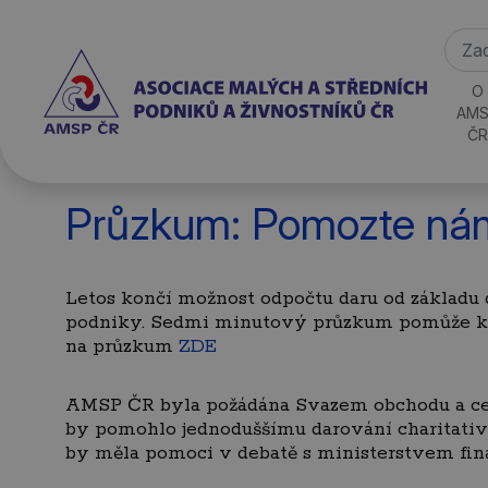
O
AMS
ČR
Průzkum: Pomozte nám
Letos končí možnost odpočtu daru od základu 
podniky. Sedmi minutový průzkum pomůže k di
na průzkum
ZDE
AMSP ČR byla požádána Svazem obchodu a cest
by pomohlo jednoduššímu darování charitativní
by měla pomoci v debatě s ministerstvem fina