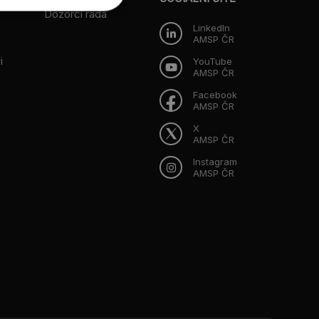
Dozorčí rada
LinkedIn
AMSP ČR
i
YouTube
AMSP ČR
Facebook
AMSP ČR
X
AMSP ČR
Instagram
AMSP ČR