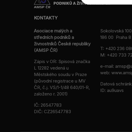
KONTAKTY
Asociace malých a
Sokolovská 100
středních podniků a
186 00 Praha 8 
živnostníků České republiky
T:
+420 236 08
(AMSP ČR)
M:
+420 733 72
Zápis v OR: Spisová značka
e-mail:
amsp@a
L 12282 vedená u
web: www.ams
Městského soudu v Praze
(původní registrace u MV
Datová schránk
ČR, č.j. VS/1-1/48 640/01-R,
ID: au9uavs
založeno r. 2001)
IČ: 26547783
DIČ: CZ26547783