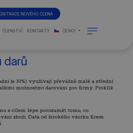
GISTRACE NOVÉHO ČLENA
ČLENSTVÍ
KONTAKTY
ČESKY
 darů
dní je 10%) využívají převážně malé a střední
lšími možnostmi darování pro firmy. Proklik
mu s cílem lépe porozumět tomu, co
vání zboží. Data od širokého vzorku firem
.