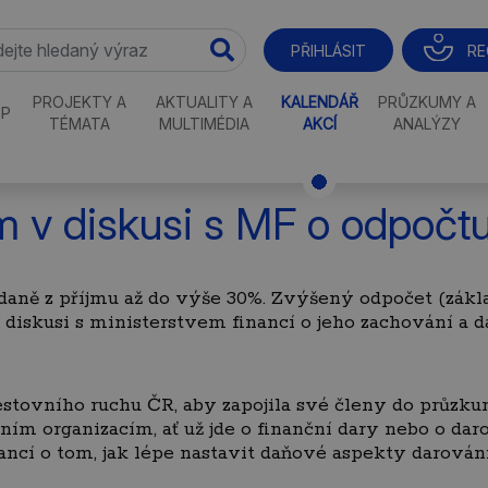
RE
PŘIHLÁSIT
PROJEKTY A
AKTUALITY A
KALENDÁŘ
PRŮZKUMY A
P
TÉMATA
MULTIMÉDIA
AKCÍ
ANALÝZY
 v diskusi s MF o odpočtu
daně z příjmu až do výše 30%. Zvýšený odpočet (zákla
skusi s ministerstvem financí o jeho zachování a da
ovního ruchu ČR, aby zapojila své členy do průzku
m organizacím, ať už jde o finanční dary nebo o daro
ncí o tom, jak lépe nastavit daňové aspekty darování