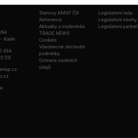
Stanovy AMSP ČR
Legislativní rada
Reference
Legislativní návrhy
Aktuality a multimédia
Legislativní partneř
/94
TRADE NEWS
- Karlín
Cookies
Všeobecné obchodní
0 454
podmínky
2 512
Ochrana osobních
údajů
msp.cz
p.cz
a: