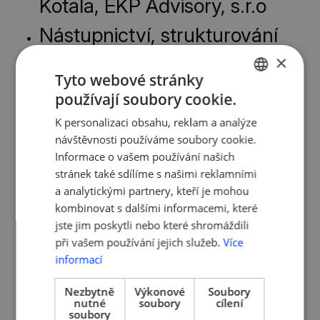
Kotala, EKP Advisory, s.r.o
Nástupnictví, strukturování
firem, ochrana majetku
×
- JUDr. Lumír Schejbal a Mgr.
Tyto webové stránky
používají soubory cookie.
Ondřej Bartošík, SCHEJBAL &
CZECH
K personalizaci obsahu, reklam a analýze
PARTNERS s.r.o. - advokátní
ENGLISH
návštěvnosti používáme soubory cookie.
kancelář
Informace o vašem používání našich
stránek také sdílíme s našimi reklamními
Příběh rodinné firmy - Silvie
a analytickými partnery, kteří je mohou
Steinerová a Petr Kovařík,
kombinovat s dalšími informacemi, které
Pražská čokoláda s.r.o.
jste jim poskytli nebo které shromáždili
při vašem používání jejich služeb.
Více
(Steiner & Kovarik)
informací
Slido anketa elendee.online
Nezbytně
Výkonové
Soubory
na téma nástupnictví.
nutné
soubory
cílení
soubory