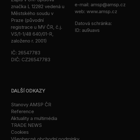
e-mail:
amsp@amsp.cz
značka L 12282 vedená u
web: www.amsp.cz
Městského soudu v
Praze (původní
Datová schránka:
registrace u MV ČR, č.j.
ID: au9uavs
VS/1-1/48 640/01-R,
založeno r. 2001)
IČ: 26547783
DIČ: CZ26547783
DALŠÍ ODKAZY
Stanovy AMSP ČR
Reference
Aktuality a multimédia
TRADE NEWS
Cookies
Všeobecné obchodní podmínky