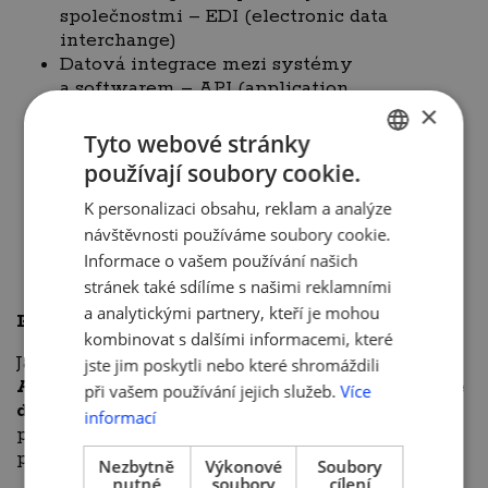
společnostmi – EDI (electronic data
interchange)
Datová integrace mezi systémy
a softwarem – API (application
×
programmatic interface)
Práce s dokumenty a jejich digitalizace
Tyto webové stránky
Vytěžování faktur a schvalovací procesy
používají soubory cookie.
CZECH
(digitální podpisy)
Automatizace práce a rozhodování
K personalizaci obsahu, reklam a analýze
ENGLISH
ve finančních odděleních
návštěvnosti používáme soubory cookie.
Rozhodovací logika a komplexnější
Informace o vašem používání našich
rozhodovací úlohy
stránek také sdílíme s našimi reklamními
a analytickými partnery, kteří je mohou
Přednášející: Jan Kotala
kombinovat s dalšími informacemi, které
Jan je
zakládajícím partnerem společnosti EKP
jste jim poskytli nebo které shromáždili
Advisory
a
členem Sekce správy daní a Sekce
při vašem používání jejich služeb.
Více
daně z přidané hodnoty
při Komoře daňových
informací
poradců ČR.
Specializuje se na daňové spory
a
problematiku
daně z
přidané hodnoty
.
Nezbytně
Výkonové
Soubory
nutné
soubory
cílení