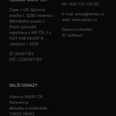
M:
+420 733 722 512
Zápis v OR: Spisová
e-mail:
amsp@amsp.cz
značka L 12282 vedená u
web: www.amsp.cz
Městského soudu v
Praze (původní
Datová schránka:
registrace u MV ČR, č.j.
ID: au9uavs
VS/1-1/48 640/01-R,
založeno r. 2001)
IČ: 26547783
DIČ: CZ26547783
DALŠÍ ODKAZY
Stanovy AMSP ČR
Reference
Aktuality a multimédia
TRADE NEWS