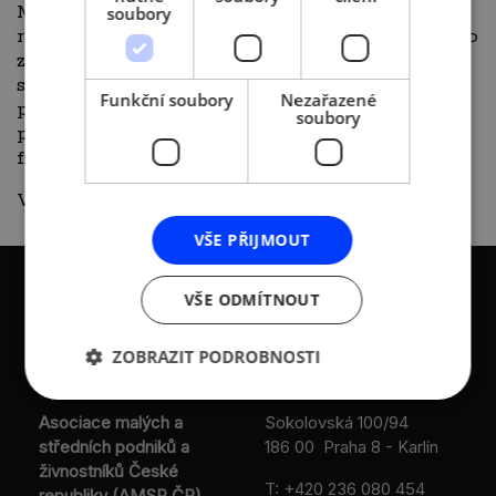
Mezi jeho úspěšné projekty patří
soubory
restrukturalizace dluhu významného sportovního
zařízení v ČR a řada daňových sporů s Finanční
správou ČR. Jan je také jedním ze zakladatelů
Funkční soubory
Nezařazené
prestižní konference
Tax Forum
, které se
soubory
pravidelně účastní odborníci z Generálního
finančního ředitelství a finančních úřadů.
Vstupenky člen 200 Kč, nečlen 500 Kč
ZDE
VŠE PŘIJMOUT
VŠE ODMÍTNOUT
ZOBRAZIT PODROBNOSTI
KONTAKTY
Asociace malých a
Sokolovská 100/94
středních podniků a
186 00 Praha 8 - Karlín
živnostníků České
T:
+420 236 080 454
republiky (AMSP ČR)