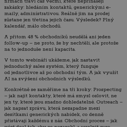
firmách tráví čas věcmi, které nepřinášejí
zakázky: hledáním kontaktů, generickými e-
maily, adminístrativou. Reálně jim na prodej
zůstane jen třetina jejich času. Výsledek? Plný
kalendář, málo obchodů.
A přitom 48 % obchodníků neudělá ani jeden
follow-up – ne proto, že by nechtěli, ale protože
na to jednoduše není kapacita.
V tomto webináři ukážeme, jak nastavit
jednoduchý sales systém, který funguje
od jednotlivce až po obchodní tým. A jak využít
AI na zvýšení obchodních výsledků.
Konkrétně se zaměříme na tři kroky: Prospecting
– jak najít kontakty, které má smysl oslovit, ne
jen ty, které jsou snadno dohledatelné. Outreach –
jak napsat zprávu, která nezapadne mezi
desítkami generických nabídek, co denně
přistávají každému z nás. Obchodní proces – jak