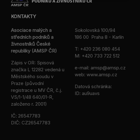
KONTAKTY
Asociace malých a
Sokolovská 100/94
středních podniků a
186 00 Praha 8 - Karlín
živnostníků České
T:
+420 236 080 454
republiky (AMSP ČR)
M:
+420 733 722 512
Zápis v OR: Spisová
e-mail:
amsp@amsp.cz
značka L 12282 vedená u
web: www.amsp.cz
Městského soudu v
Praze (původní
Datová schránka:
registrace u MV ČR, č.j.
ID: au9uavs
VS/1-1/48 640/01-R,
založeno r. 2001)
IČ: 26547783
DIČ: CZ26547783