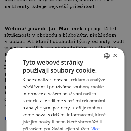
vést deal tak, aby se nezasekl, a uvolnit ruce
na klienty, kde je největší příležitost.
Webinář povede Jan Martínek
: spojuje 14 let
zkušeností v obchodu s hlubokým přehledem
v oblasti AI. Stavěl obchodní týmy od nuly, vedl
je a sám patřil k top obchodníkům v několika
×
firmách. AI se věnuje od vydání prvních GPT
modelů, kdy o ní většina firem ještě neslyšela.
Tyto webové stránky
Dnes pomáhá malým a středním firmám
používají soubory cookie.
CZECH
převádět AI z experimentů do každodenní praxe.
K personalizaci obsahu, reklam a analýze
Pracoval například s realitními kancelářemi,
ENGLISH
personálními agenturami a marketingovými
návštěvnosti používáme soubory cookie.
firmami na automatizaci obchodních procesů.
Informace o vašem používání našich
Od hledání kontaktů přes personalizované
stránek také sdílíme s našimi reklamními
oslovování až po správu dat v CRM.
a analytickými partnery, kteří je mohou
kombinovat s dalšími informacemi, které
REGISTRACE
jste jim poskytli nebo které shromáždili
při vašem používání jejich služeb.
Více