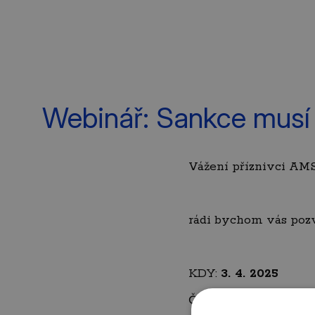
Webinář: Sankce musí ře
Vážení příznivci AM
rádi bychom vás poz
KDY:
3. 4. 2025
ČAS:
10:00