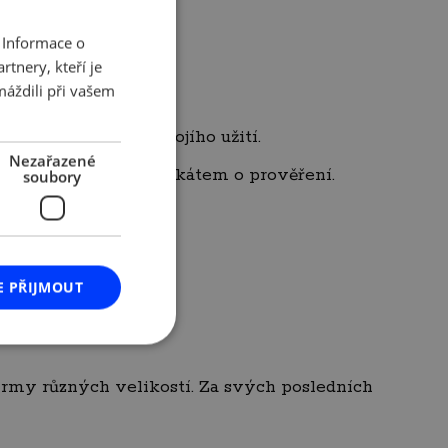
 vstupenky)
 Informace o
CZECH
tnery, kteří je
ENGLISH
máždili při vašem
ad znamená zboží dvojího užití.
Nezařazené
lídače změn a certifikátem o prověření.
soubory
E PŘIJMOUT
firmy různých velikostí. Za svých posledních