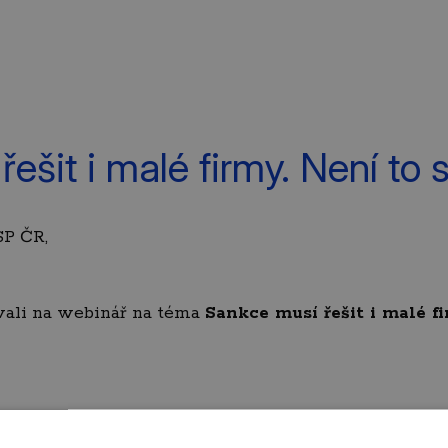
šit i malé firmy. Není to s
SP ČR,
vali na webinář na téma
Sankce musí řešit i malé fi