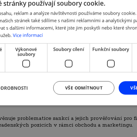
 stránky používají soubory cookie.
formě
ZOOM
(odkaz k připojení obdržíte po zakoupení
obsahu, reklam a analýze návštěvnosti používáme soubory cookie.
import
ašich stránek také sdílíme s našimi reklamními a analytickými par
 s dalšími informacemi, které jste jim poskytli nebo které shro
námi to není nic složitého.
lužeb.
Více informací
t sankční seznamy, majetkové struktury a co napříkl
é
Výkonové
Soubory cílení
Funkční soubory
ávnických osob celosvětově, automaticky, s funkcí h
soubory
nutnosti oddělení kontroly.
ODROBNOSTI
VŠE ODMÍTNOUT
VŠ
ab
věnuje problematice sankcí a jejich prověřování pro 
oradenských pozicích v rámci obchodu a marketingu.