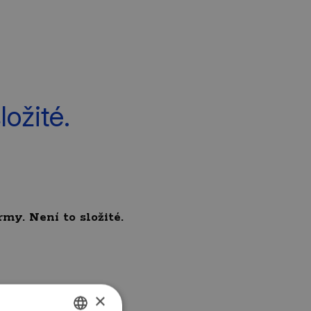
ložité.
rmy. Není to složité
.
×