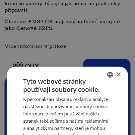
koho se změny týkají a jak se na ně prakticky
připravit.
Členové AMSP ČR mají zvýhodněné vstupné
jako členové KZPS.
Více informací v příloze.
PŘÍLOHY
×
Tyto webové stránky
používají soubory cookie.
CZECH
A4_POZVANKA_TRANSPARENTNI
K personalizaci obsahu, reklam a analýze
ENGLISH
ODMENOVANI.pdf
návštěvnosti používáme soubory cookie.
(603.35 KB)
Informace o vašem používání našich
stránek také sdílíme s našimi reklamními
a analytickými partnery, kteří je mohou