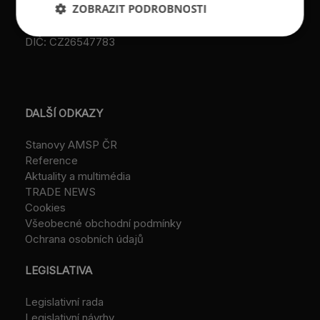
ZOBRAZIT PODROBNOSTI
IČ: 26547783
DIČ: CZ26547783
DALŠÍ ODKAZY
Stanovy AMSP ČR
Reference
Aktuality a multimédia
TRADE NEWS
Cookies
Všeobecné obchodní podmínky
Ochrana osobních údajů
LEGISLATIVA
Legislativní rada
Legislativní návrhy